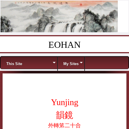
EOHAN
Skip to content
Menu
This Site
My Sites
Yunjing
韻鏡
外轉笫二十合