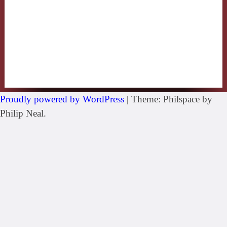
Proudly powered by WordPress
|
Theme: Philspace by
Philip Neal.