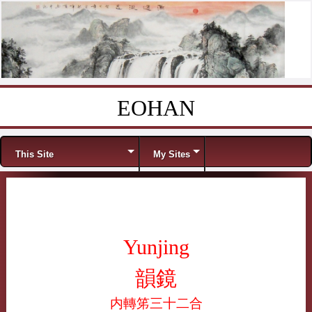
EOHAN
Skip to content
Menu
This Site
My Sites
Yunjing
韻鏡
内轉笫三十二合