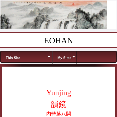
EOHAN
Skip to content
Menu
This Site
My Sites
Yunjing
韻鏡
内轉笫八開