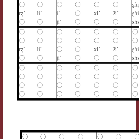
〇
〇
〇
〇
〇
〇
ʂɦŗ
rȥ´
li´
i´
〇
xi´
ʔi´
ʂɦi
〇
〇
ji´
〇
〇
〇
sɦ
〇
〇
〇
〇
〇
〇
〇
〇
〇
〇
〇
〇
〇
〇
rȥ`
li`
〇
〇
xi`
ʔi`
ʂɦi
〇
〇
ji`
〇
〇
〇
sɦ
〇
〇
〇
〇
〇
〇
〇
〇
〇
〇
〇
〇
〇
〇
〇
〇
〇
〇
〇
〇
〇
〇
〇
〇
〇
〇
〇
〇
〇
〇
〇
〇
〇
〇