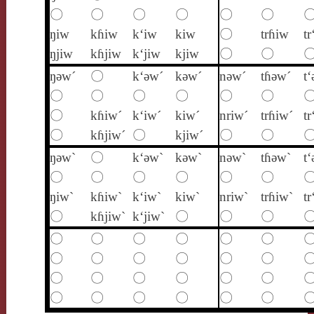
〇
〇
〇
〇
〇
〇
ŋiw
kɦiw
k‘iw
kiw
〇
trɦiw
tr
ŋjiw
kɦjiw
k‘jiw
kjiw
〇
〇
ŋǝw´
〇
k‘ǝw´
kǝw´
nǝw´
tɦǝw´
t
〇
〇
〇
〇
〇
〇
〇
kɦiw´
k‘iw´
kiw´
nriw´
trɦiw´
tr
〇
kɦjiw´
〇
kjiw´
〇
〇
ŋǝw`
〇
k‘ǝw`
kǝw`
nǝw`
tɦǝw`
t
〇
〇
〇
〇
〇
〇
ŋiw`
kɦiw`
k‘iw`
kiw`
nriw`
trɦiw`
tr
〇
kɦjiw`
k‘jiw`
〇
〇
〇
〇
〇
〇
〇
〇
〇
〇
〇
〇
〇
〇
〇
〇
〇
〇
〇
〇
〇
〇
〇
〇
〇
〇
〇