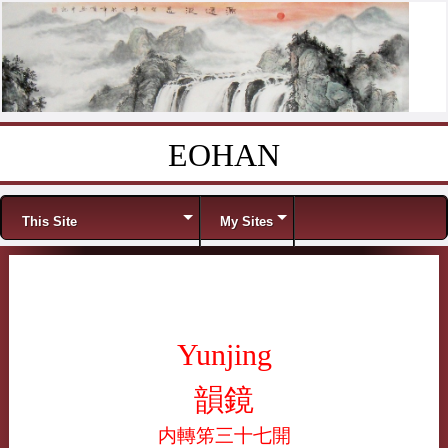
EOHAN
Skip to content
Menu
This Site
My Sites
Yunjing
韻鏡
内轉笫三十七開