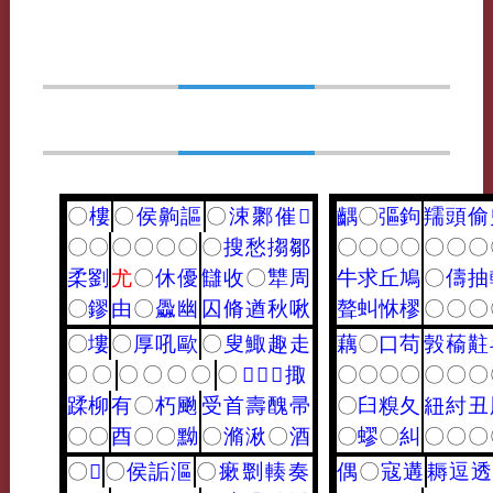
〇
樓
〇
侯
齁
謳
〇
涑
鄹
催
𣠏
齵
〇
彄
鉤
羺
頭
偷
〇
〇
〇
〇
〇
〇
〇
搜
愁
搊
鄒
〇
〇
〇
〇
〇
〇
〇
柔
劉
尤
〇
休
優
讎
收
〇
犨
周
牛
求
丘
鳩
〇
儔
抽
〇
鏐
由
〇
飍
幽
囚
脩
遒
秋
啾
聱
虯
恘
樛
〇
〇
〇
〇
塿
〇
厚
吼
歐
〇
叟
鯫
趣
走
藕
〇
口
苟
㝅
䕆
黈
〇
〇
〇
〇
〇
〇
〇
𣸈
𥣙
𩋄
掫
〇
〇
〇
〇
〇
〇
〇
蹂
柳
有
〇
朽
䬀
受
首
壽
醜
帚
〇
臼
糗
夂
紐
紂
丑
〇
〇
酉
〇
〇
黝
〇
滫
湫
〇
酒
〇
蟉
〇
糾
〇
〇
〇
〇
𨹟
〇
侯
詬
漚
〇
瘶
㔌
輳
奏
偶
〇
寇
遘
耨
逗
透