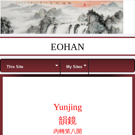
EOHAN
Skip to content
Menu
This Site
My Sites
Yunjing
韻鏡
内轉笫八開