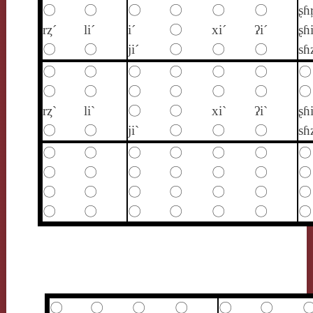
〇
〇
〇
〇
〇
〇
ʂɦ
rȥ´
li´
i´
〇
xi´
ʔi´
ʂɦi
〇
〇
ji´
〇
〇
〇
sɦ
〇
〇
〇
〇
〇
〇
〇
〇
〇
〇
〇
〇
〇
〇
rȥ`
li`
〇
〇
xi`
ʔi`
ʂɦi
〇
〇
ji`
〇
〇
〇
sɦ
〇
〇
〇
〇
〇
〇
〇
〇
〇
〇
〇
〇
〇
〇
〇
〇
〇
〇
〇
〇
〇
〇
〇
〇
〇
〇
〇
〇
〇
〇
〇
〇
〇
〇