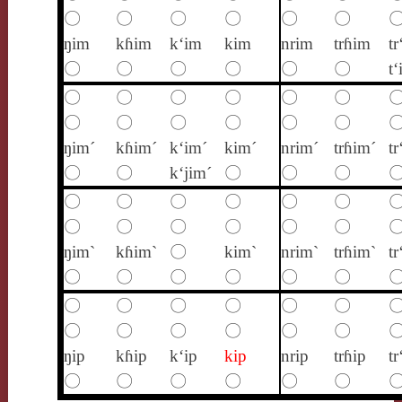
〇
〇
〇
〇
〇
〇
ŋim
kɦim
k‘im
kim
nrim
trɦim
tr
〇
〇
〇
〇
〇
〇
t
〇
〇
〇
〇
〇
〇
〇
〇
〇
〇
〇
〇
ŋim´
kɦim´
k‘im´
kim´
nrim´
trɦim´
tr
〇
〇
k‘jim´
〇
〇
〇
〇
〇
〇
〇
〇
〇
〇
〇
〇
〇
〇
〇
ŋim`
kɦim`
〇
kim`
nrim`
trɦim`
tr
〇
〇
〇
〇
〇
〇
〇
〇
〇
〇
〇
〇
〇
〇
〇
〇
〇
〇
ŋip
kɦip
k‘ip
kip
nrip
trɦip
tr
〇
〇
〇
〇
〇
〇