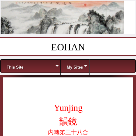
EOHAN
Skip to content
Menu
This Site
My Sites
Yunjing
韻鏡
内轉笫三十八合