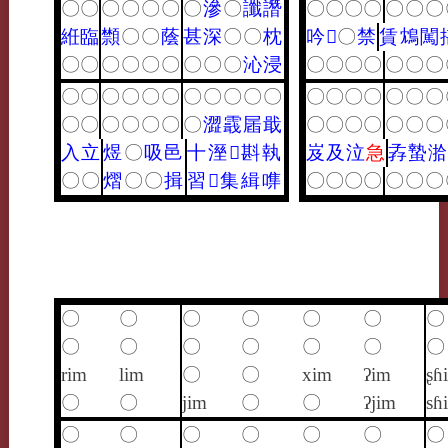
〇
〇
〇
〇
〇
〇
〇
滲
〇
讖
譖
〇
〇
〇
〇
〇
〇
〇
絍
臨
䫴
〇
〇
蔭
甚
深
〇
〇
枕
吟
𦧈
〇
禁
賃
鴆
闖
〇
〇
〇
〇
〇
〇
〇
〇
〇
沁
浸
〇
〇
〇
〇
〇
〇
〇
〇
〇
〇
〇
〇
〇
〇
〇
〇
〇
〇
〇
〇
〇
〇
〇
〇
〇
〇
〇
〇
〇
〇
〇
〇
澀
霵
㞚
戢
〇
〇
〇
〇
〇
〇
〇
入
立
煜
〇
吸
邑
十
溼
𧛚
斟
執
岌
及
泣
急
孨
蟄
湁
〇
〇
熠
〇
〇
揖
習
𩎕
集
緝
㗱
〇
〇
〇
〇
〇
〇
〇
〇
〇
〇
〇
〇
〇
〇
〇
〇
〇
〇
〇
〇
〇
rim
lim
〇
〇
xim
ʔim
ʂɦ
〇
〇
jim
〇
〇
ʔjim
sɦ
〇
〇
〇
〇
〇
〇
〇