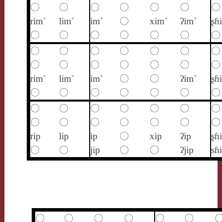
〇
〇
〇
〇
〇
〇
〇
rim´
lim´
im´
〇
xim´
ʔim´
ʂɦ
〇
〇
〇
〇
〇
〇
〇
〇
〇
〇
〇
〇
〇
〇
〇
〇
〇
〇
〇
〇
〇
rim`
lim`
im`
〇
〇
ʔim`
ʂɦ
〇
〇
〇
〇
〇
〇
〇
〇
〇
〇
〇
〇
〇
〇
〇
〇
〇
〇
〇
〇
〇
rip
lip
ip
〇
xip
ʔip
ʂɦ
〇
〇
jip
〇
〇
ʔjip
sɦ
〇
〇
〇
〇
〇
〇