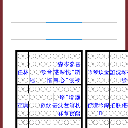
〇
〇
〇
〇
〇
〇
〇
〇
〇
〇
〇
〇
〇
〇
〇
〇
〇
〇
〇
〇
〇
〇
〇
〇
〇
森
岑
嵾
簪
〇
〇
〇
〇
〇
〇
〇
任
林
〇
〇
歆
音
諶
深
忱
𧡪
斟
吟
琴
欽
金
䛘
沈
琛
〇
〇
滛
〇
〇
愔
尋
心
𩷒
侵
祲
〇
〇
〇
〇
〇
〇
舚
〇
〇
〇
〇
〇
〇
〇
〇
〇
〇
〇
〇
〇
〇
〇
〇
〇
〇
〇
〇
〇
〇
〇
〇
〇
㾕
𩒣
墋
䫬
〇
〇
〇
〇
〇
〇
〇
荏
廩
〇
〇
廞
飲
甚
沈
葚
瀋
枕
僸
噤
坅
錦
拰
朕
踸
〇
〇
〇
〇
〇
〇
〇
罧
蕈
寑
䤐
〇
〇
𩖄
〇
〇
〇
〇
〇
〇
〇
〇
〇
〇
〇
〇
〇
〇
〇
〇
〇
〇
〇
〇
〇
〇