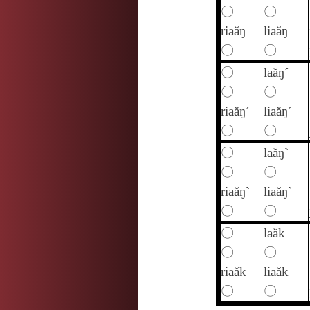
〇
〇
riaăŋ
liaăŋ
〇
〇
〇
laăŋ´
〇
〇
riaăŋ´
liaăŋ´
〇
〇
〇
laăŋ`
〇
〇
riaăŋ`
liaăŋ`
〇
〇
〇
laăk
〇
〇
riaăk
liaăk
〇
〇