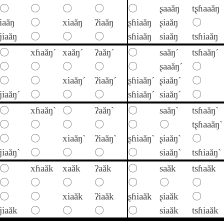
〇
〇
〇
〇
〇
ʂaaăŋ
tʂɦaaăŋ
iaăŋ
〇
xiaăŋ
ʔiaăŋ
ʂɦiaăŋ
ʂiaăŋ
〇
jiaăŋ
〇
〇
〇
sɦiaăŋ
siaăŋ
tsɦiaăŋ
〇
xɦaăŋ´
xaăŋ´
ʔaăŋ´
〇
saăŋ´
tsɦaăŋ´
〇
〇
〇
〇
〇
ʂaaăŋ´
〇
〇
〇
xiaăŋ´
ʔiaăŋ´
ʂɦiaăŋ´
ʂiaăŋ´
〇
jiaăŋ´
〇
〇
〇
sɦiaăŋ´
siaăŋ´
〇
〇
xɦaăŋ`
〇
ʔaăŋ`
〇
saăŋ`
tsɦaăŋ`
〇
〇
〇
〇
〇
〇
tʂɦaaăŋ`
〇
〇
xiaăŋ`
ʔiaăŋ`
ʂɦiaăŋ`
ʂiaăŋ`
〇
jiaăŋ`
〇
〇
〇
〇
siaăŋ`
tsɦiaăŋ`
〇
xɦaăk
xaăk
ʔaăk
〇
saăk
tsɦaăk
〇
〇
〇
〇
〇
〇
〇
〇
〇
xiaăk
ʔiaăk
ʂɦiaăk
ʂiaăk
〇
jiaăk
〇
〇
〇
〇
siaăk
tsɦiaăk