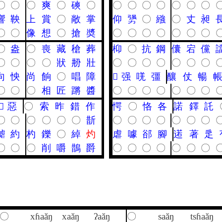
〇
〇
〇
爽
〇
磢
〇
〇
〇
〇
〇
〇
〇
〇
響
鞅
上
賞
〇
敞
掌
仰
勥
〇
繈
〇
丈
昶
〇
〇
像
想
〇
搶
奬
〇
〇
〇
〇
〇
〇
〇
〇
盎
〇
喪
藏
䅮
葬
枊
〇
抗
鋼
儾
宕
儻
〇
〇
〇
〇
狀
刱
壯
〇
〇
〇
〇
〇
〇
〇
向
怏
尚
餉
〇
唱
障
𨋕
强
唴
彊
釀
仗
暢
〇
〇
〇
相
匠
蹡
醬
〇
〇
〇
〇
〇
〇
〇
𦞦
惡
〇
索
昨
錯
作
愕
〇
恪
各
諾
鐸
託
〇
〇
〇
〇
〇
〇
斮
〇
〇
〇
〇
〇
〇
〇
謔
約
杓
鑠
〇
綽
灼
虐
噱
郤
腳
逽
著
辵
〇
〇
〇
削
嚼
鵲
爵
〇
〇
〇
〇
〇
〇
〇
〇
xɦaăŋ
xaăŋ
ʔaăŋ
〇
saăŋ
tsɦaăŋ