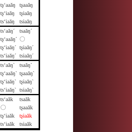
tʂ‘aaăŋ
tʂaaăŋ
tʂ‘iaăŋ
tʂiaăŋ
ts‘iaăŋ
tsiaăŋ
ts‘aăŋ´
tsaăŋ´
tʂ‘aaăŋ´
〇
tʂ‘iaăŋ´
tʂiaăŋ´
ts‘iaăŋ´
tsiaăŋ´
ts‘aăŋ`
tsaăŋ`
tʂ‘aaăŋ`
tʂaaăŋ`
tʂ‘iaăŋ`
tʂiaăŋ`
ts‘iaăŋ`
tsiaăŋ`
ts‘aăk
tsaăk
〇
tʂaaăk
tʂ‘iaăk
tʂiaăk
ts‘iaăk
tsiaăk