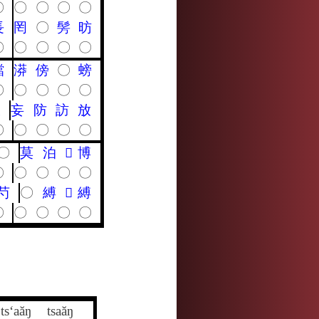
〇
〇
〇
〇
〇
長
罔
〇
髣
昉
〇
〇
〇
〇
〇
譡
漭
傍
〇
螃
〇
〇
〇
〇
〇
帳
妄
防
訪
放
〇
〇
〇
〇
〇
〇
莫
泊
𩔈
博
〇
〇
〇
〇
〇
芍
〇
縛
𩅿
縛
〇
〇
〇
〇
〇
ts‘aăŋ
tsaăŋ