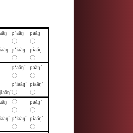
aăŋ
p‘aăŋ
paăŋ
〇
〇
iaăŋ
p‘iaăŋ
piaăŋ
〇
〇
p‘aăŋ´
paăŋ´
〇
〇
p‘iaăŋ´
piaăŋ´
jiaăŋ´
〇
〇
aăŋ`
〇
paăŋ`
〇
〇
iaăŋ`
p‘iaăŋ`
piaăŋ`
〇
〇