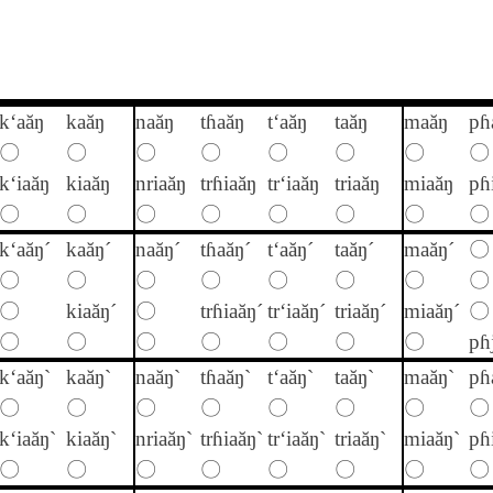
k‘aăŋ
kaăŋ
naăŋ
tɦaăŋ
t‘aăŋ
taăŋ
maăŋ
pɦ
〇
〇
〇
〇
〇
〇
〇
〇
k‘iaăŋ
kiaăŋ
nriaăŋ
trɦiaăŋ
tr‘iaăŋ
triaăŋ
miaăŋ
pɦ
〇
〇
〇
〇
〇
〇
〇
〇
k‘aăŋ´
kaăŋ´
naăŋ´
tɦaăŋ´
t‘aăŋ´
taăŋ´
maăŋ´
〇
〇
〇
〇
〇
〇
〇
〇
〇
〇
kiaăŋ´
〇
trɦiaăŋ´
tr‘iaăŋ´
triaăŋ´
miaăŋ´
〇
〇
〇
〇
〇
〇
〇
〇
pɦ
k‘aăŋ`
kaăŋ`
naăŋ`
tɦaăŋ`
t‘aăŋ`
taăŋ`
maăŋ`
pɦ
〇
〇
〇
〇
〇
〇
〇
〇
k‘iaăŋ`
kiaăŋ`
nriaăŋ`
trɦiaăŋ`
tr‘iaăŋ`
triaăŋ`
miaăŋ`
pɦ
〇
〇
〇
〇
〇
〇
〇
〇