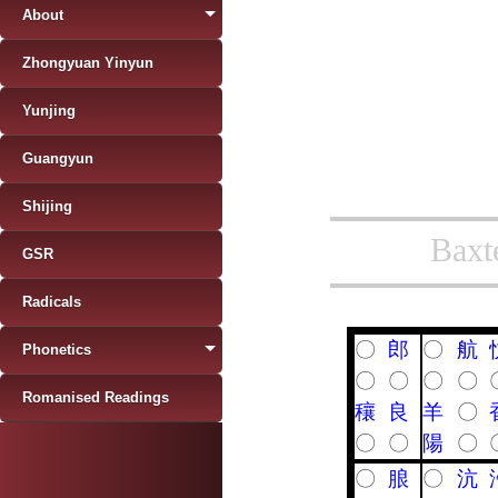
About
Zhongyuan Yinyun
Yunjing
Guangyun
Shijing
Baxt
GSR
Radicals
〇
郎
〇
航
Phonetics
〇
〇
〇
〇
Romanised Readings
穰
良
羊
〇
〇
〇
陽
〇
〇
朖
〇
沆