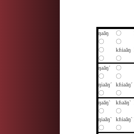
ŋaăŋ
〇
〇
〇
〇
kɦiaăŋ
〇
〇
ŋaăŋ´
〇
〇
〇
ŋiaăŋ´
kɦiaăŋ´
〇
〇
ŋaăŋ`
kɦaăŋ`
〇
〇
ŋiaăŋ`
kɦiaăŋ`
〇
〇