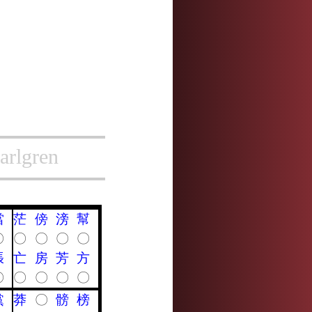
arlgren
當
茫
傍
滂
幫
〇
〇
〇
〇
〇
張
亡
房
芳
方
〇
〇
〇
〇
〇
黨
莽
〇
髈
榜