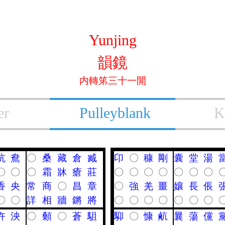
Yunjing
韻鏡
内轉笫三十一開
er
Pulleyblank
K
忼
鴦
〇
桑
藏
倉
臧
卬
〇
穅
剛
囊
堂
湯
〇
〇
〇
霜
牀
瘡
莊
〇
〇
〇
〇
〇
〇
〇
香
央
常
商
〇
昌
章
〇
強
羌
畺
孃
長
倀
〇
〇
詳
相
牆
鏘
將
〇
〇
〇
〇
〇
〇
〇
汻
泱
〇
顙
〇
蒼
駔
䭹
〇
慷
䴚
曩
蕩
儻