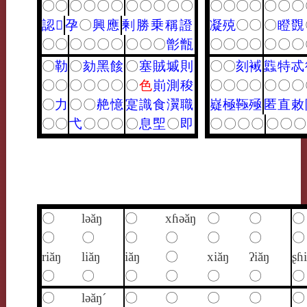
〇
〇
〇
〇
〇
〇
〇
〇
〇
〇
〇
〇
〇
〇
〇
〇
〇
〇
認
𩜁
孕
〇
興
應
剰
勝
乗
稱
證
凝
殑
〇
〇
〇
瞪
覴
〇
〇
〇
〇
〇
〇
〇
〇
〇
㣒
甑
〇
〇
〇
〇
〇
〇
〇
〇
勒
〇
劾
黑
餩
〇
塞
賊
墄
則
〇
〇
刻
裓
䘅
特
忒
〇
〇
〇
〇
〇
〇
〇
色
崱
測
稄
〇
〇
〇
〇
〇
〇
〇
〇
力
〇
〇
赩
憶
寔
識
食
瀷
職
嶷
極
䩯
殛
匿
直
敕
〇
〇
弋
〇
〇
〇
〇
息
堲
〇
即
〇
〇
〇
〇
〇
〇
〇
〇
lǝăŋ
〇
xɦǝăŋ
〇
〇
〇
〇
〇
〇
〇
〇
〇
〇
riăŋ
liăŋ
iăŋ
〇
xiăŋ
ʔiăŋ
ʂɦ
〇
〇
〇
〇
〇
〇
〇
〇
lǝăŋ´
〇
〇
〇
〇
〇