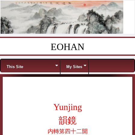
EOHAN
Skip to content
Menu
This Site
My Sites
Yunjing
韻鏡
内轉笫四十二開