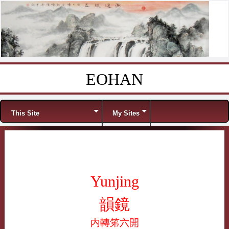
EOHAN
Skip to content
Menu
This Site
My Sites
Yunjing
韻鏡
内轉笫六開