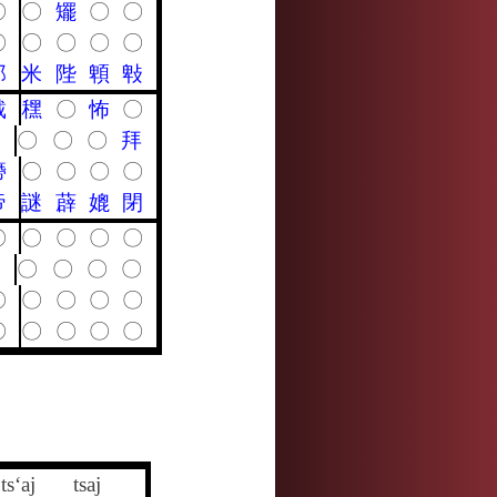
〇
〇
矲
〇
〇
〇
〇
〇
〇
〇
邸
米
陛
䫌
㪏
戴
䆀
〇
怖
〇
〇
〇
〇
〇
拜
㿃
〇
〇
〇
〇
帝
謎
薜
媲
閉
〇
〇
〇
〇
〇
〇
〇
〇
〇
〇
〇
〇
〇
〇
〇
〇
〇
〇
〇
〇
ts‘aj
tsaj