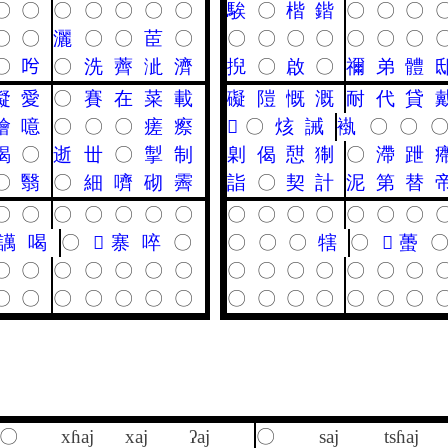
〇
〇
〇
〇
〇
〇
〇
騃
〇
楷
鍇
〇
〇
〇
〇
〇
灑
〇
〇
茞
〇
〇
〇
〇
〇
〇
〇
〇
〇
𠯋
〇
洗
薺
泚
濟
掜
〇
啟
〇
禰
弟
體
儗
愛
〇
賽
在
菜
載
礙
隑
慨
溉
耐
代
貸
譮
噫
〇
〇
〇
瘥
瘵
𦗐
〇
烗
誡
褹
〇
〇
䋵
〇
逝
丗
〇
掣
制
㓷
偈
憇
猘
〇
滯
跇
〇
翳
〇
細
嚌
砌
霽
詣
〇
契
計
泥
第
替
〇
〇
〇
〇
〇
〇
〇
〇
〇
〇
〇
〇
〇
〇
䜕
喝
〇
𠱡
寨
啐
〇
〇
〇
〇
犗
〇
𦤧
蠆
〇
〇
〇
〇
〇
〇
〇
〇
〇
〇
〇
〇
〇
〇
〇
〇
〇
〇
〇
〇
〇
〇
〇
〇
〇
〇
〇
〇
〇
xɦaj
xaj
ʔaj
〇
saj
tsɦaj