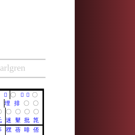
arlgren
𪒴
〇
𤗏
𡜊
〇
䶝
埋
排
〇
〇
〇
〇
〇
〇
〇
氐
迷
鼙
批
箆
等
䆀
蓓
啡
俖