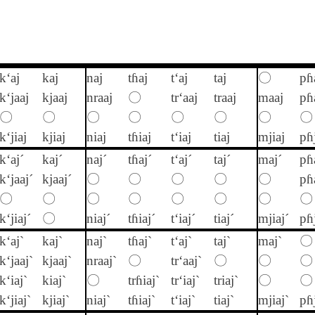
k‘aj
kaj
naj
tɦaj
t‘aj
taj
〇
pɦ
k‘jaaj
kjaaj
nraaj
〇
tr‘aaj
traaj
maaj
pɦ
〇
〇
〇
〇
〇
〇
〇
〇
k‘jiaj
kjiaj
niaj
tɦiaj
t‘iaj
tiaj
mjiaj
pɦj
k‘aj´
kaj´
naj´
tɦaj´
t‘aj´
taj´
maj´
pɦ
k‘jaaj´
kjaaj´
〇
〇
〇
〇
〇
pɦ
〇
〇
〇
〇
〇
〇
〇
〇
k‘jiaj´
〇
niaj´
tɦiaj´
t‘iaj´
tiaj´
mjiaj´
pɦj
k‘aj`
kaj`
naj`
tɦaj`
t‘aj`
taj`
maj`
〇
k‘jaaj`
kjaaj`
nraaj`
〇
tr‘aaj`
〇
〇
〇
k‘iaj`
kiaj`
〇
trɦiaj`
tr‘iaj`
triaj`
〇
〇
k‘jiaj`
kjiaj`
niaj`
tɦiaj`
t‘iaj`
tiaj`
mjiaj`
pɦj