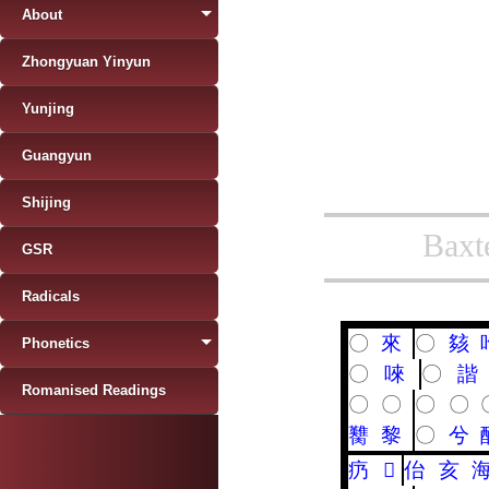
About
Zhongyuan Yinyun
Yunjing
Guangyun
Shijing
Baxt
GSR
Radicals
〇
來
〇
㚊
Phonetics
〇
唻
〇
諧
Romanised Readings
〇
〇
〇
〇
臡
黎
〇
兮
疓
𨦂
佁
亥