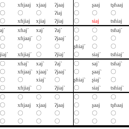
〇
xɦjaaj
xjaaj
ʔjaaj
〇
ʂaaj
tʂɦaaj
〇
〇
〇
ʔiaj
〇
〇
〇
〇
xɦjiaj
xjiaj
ʔjiaj
〇
siaj
tsɦiaj
aj´
xɦaj´
xaj´
ʔaj´
〇
〇
tsɦaj´
〇
xɦjaaj´
〇
ʔjaaj´
〇
〇
〇
〇
〇
〇
〇
ʂɦiaj´
〇
〇
jiaj´
xɦjiaj´
〇
ʔjiaj´
〇
siaj´
tsɦiaj´
〇
xɦaj`
xaj`
ʔaj`
〇
saj`
tsɦaj`
〇
xɦjaaj`
xjaaj`
ʔjaaj`
〇
ʂaaj`
〇
〇
〇
xiaj`
〇
ʂɦiaj`
ʂiaj`
〇
〇
xɦjiaj`
〇
ʔjiaj`
〇
siaj`
tsɦiaj`
〇
〇
〇
〇
〇
〇
〇
〇
xɦjaaj
xjaaj
ʔjaaj
〇
ʂaaj
tʂɦaaj
〇
〇
〇
〇
〇
〇
〇
〇
〇
〇
〇
〇
〇
〇