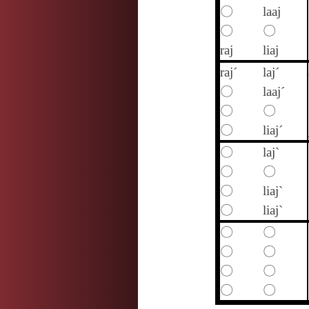
〇
laaj
〇
〇
raj
liaj
raj´
laj´
〇
laaj´
〇
〇
〇
liaj´
〇
laj`
〇
〇
〇
liaj`
〇
liaj`
〇
〇
〇
〇
〇
〇
〇
〇