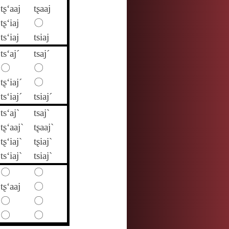
tʂ‘aaj
tʂaaj
tʂ‘iaj
〇
ts‘iaj
tsiaj
ts‘aj´
tsaj´
〇
〇
tʂ‘iaj´
〇
ts‘iaj´
tsiaj´
ts‘aj`
tsaj`
tʂ‘aaj`
tʂaaj`
tʂ‘iaj`
tʂiaj`
ts‘iaj`
tsiaj`
〇
〇
tʂ‘aaj
〇
〇
〇
〇
〇