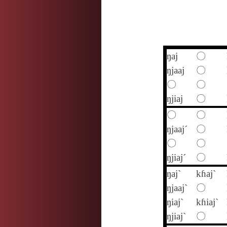
ŋaj
〇
ŋjaaj
〇
〇
〇
ŋjiaj
〇
〇
〇
ŋjaaj´
〇
〇
〇
ŋjiaj´
〇
ŋaj`
kɦaj`
ŋjaaj`
〇
ŋiaj`
kɦiaj`
ŋjiaj`
〇