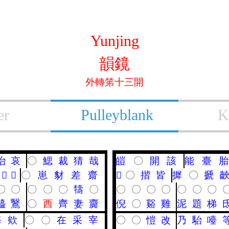
Yunjing
韻鏡
外轉笫十三開
er
Pulleyblank
K
咍
哀
〇
鰓
裁
猜
哉
皚
〇
開
該
能
臺
胎
𢓬
𢰇
〇
崽
豺
差
齋
𩂢
〇
揩
皆
摨
〇
搋
〇
〇
〇
〇
〇
㹗
〇
〇
〇
〇
〇
〇
〇
〇
醯
鷖
〇
西
齊
妻
齎
倪
〇
谿
雞
泥
題
梯
海
欸
〇
〇
在
采
宰
〇
〇
愷
改
乃
駘
㘆