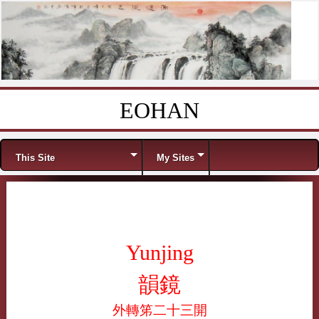
EOHAN
Skip to content
Menu
This Site
My Sites
Yunjing
韻鏡
外轉笫二十三開