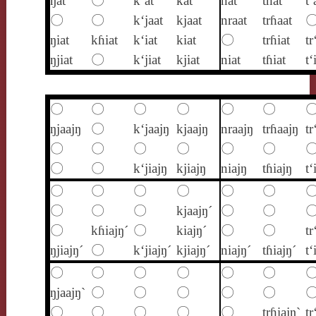
ŋat
〇
k‘at
kat
nat
tɦat
t‘
〇
〇
k‘jaat
kjaat
nraat
trɦaat
ŋiat
kɦiat
k‘iat
kiat
〇
trɦiat
tr
ŋjiat
〇
k‘jiat
kjiat
niat
tɦiat
t‘
〇
〇
〇
〇
〇
〇
ŋjaajŋ
〇
k‘jaajŋ
kjaajŋ
nraajŋ
trɦaajŋ
tr
〇
〇
〇
〇
〇
〇
〇
〇
k‘jiajŋ
kjiajŋ
niajŋ
tɦiajŋ
t‘
〇
〇
〇
〇
〇
〇
〇
〇
〇
kjaajŋ´
〇
〇
〇
kɦiajŋ´
〇
kiajŋ´
〇
〇
tr
ŋjiajŋ´
〇
k‘jiajŋ´
kjiajŋ´
niajŋ´
tɦiajŋ´
t‘
〇
〇
〇
〇
〇
〇
ŋjaajŋ`
〇
〇
〇
〇
〇
〇
〇
〇
〇
〇
trɦiajŋ`
tr