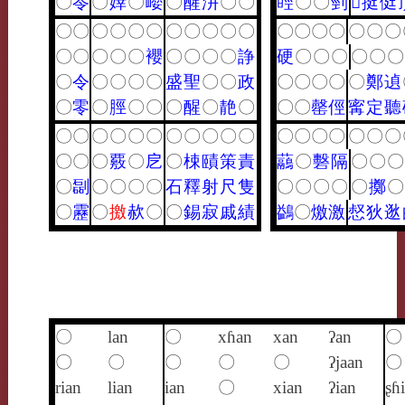
〇
苓
〇
婞
〇
巊
〇
醒
汫
〇
〇
䀴
〇
〇
剄
𩕳
挺
侹
〇
〇
〇
〇
〇
〇
〇
〇
〇
〇
〇
〇
〇
〇
〇
〇
〇
〇
〇
〇
〇
〇
〇
䙬
〇
〇
〇
〇
諍
硬
〇
〇
〇
〇
〇
〇
〇
令
〇
〇
〇
〇
盛
聖
〇
〇
政
〇
〇
〇
〇
〇
鄭
遉
〇
零
〇
脛
〇
〇
〇
醒
〇
靘
〇
〇
〇
罄
俓
寗
定
聽
〇
〇
〇
〇
〇
〇
〇
〇
〇
〇
〇
〇
〇
〇
〇
〇
〇
〇
〇
〇
〇
覈
〇
戹
〇
梀
賾
策
責
虉
〇
礊
隔
〇
〇
〇
〇
㔏
〇
〇
〇
〇
石
釋
射
尺
隻
〇
〇
〇
〇
〇
擲
〇
〇
靂
〇
撽
赥
〇
〇
錫
寂
戚
績
鷁
〇
燩
激
惄
狄
逖
〇
lan
〇
xɦan
xan
ʔan
〇
〇
〇
〇
〇
〇
ʔjaan
〇
rian
lian
ian
〇
xian
ʔian
ʂɦ