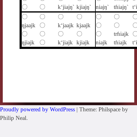
〇
〇
k‘jiajŋ`
kjiajŋ`
niajŋ`
tɦiajŋ`
t‘
〇
〇
〇
〇
〇
〇
ŋjaajk
〇
k‘jaajk
kjaajk
〇
〇
〇
〇
〇
〇
〇
trɦiajk
ŋjiajk
〇
k‘jiajk
kjiajk
niajk
tɦiajk
t‘
Proudly powered by WordPress
|
Theme: Philspace by
Philip Neal.