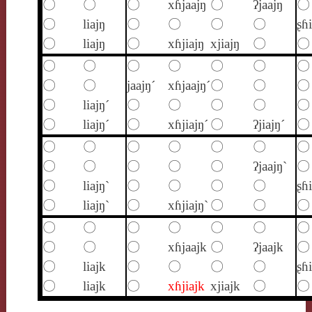
〇
〇
〇
xɦjaajŋ
〇
ʔjaajŋ
〇
〇
liajŋ
〇
〇
〇
〇
ʂɦi
〇
liajŋ
〇
xɦjiajŋ
xjiajŋ
〇
〇
〇
〇
〇
〇
〇
〇
〇
〇
〇
jaajŋ´
xɦjaajŋ´
〇
〇
〇
〇
liajŋ´
〇
〇
〇
〇
〇
〇
liajŋ´
〇
xɦjiajŋ´
〇
ʔjiajŋ´
〇
〇
〇
〇
〇
〇
〇
〇
〇
〇
〇
〇
〇
ʔjaajŋ`
〇
〇
liajŋ`
〇
〇
〇
〇
ʂɦi
〇
liajŋ`
〇
xɦjiajŋ`
〇
〇
〇
〇
〇
〇
〇
〇
〇
〇
〇
〇
〇
xɦjaajk
〇
ʔjaajk
〇
〇
liajk
〇
〇
〇
〇
ʂɦ
〇
liajk
〇
xɦjiajk
xjiajk
〇
〇