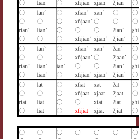
〇
lian
〇
xɦjian
xjian
ʔjian
〇
〇
lan´
〇
xɦan´
xan´
〇
〇
〇
〇
〇
xɦjaan´
〇
〇
〇
rian´
lian´
〇
〇
〇
ʔian´
ʂɦ
〇
〇
〇
xɦjian´
xjian´
ʔjian´
〇
〇
lan`
〇
xɦan`
xan`
ʔan`
〇
〇
〇
〇
xɦjaan`
〇
ʔjaan`
〇
rian`
lian`
ian`
〇
〇
ʔian`
ʂɦ
〇
lian`
〇
xɦjian`
xjian`
ʔjian`
〇
〇
lat
〇
xɦat
xat
ʔat
〇
〇
〇
〇
xɦjaat
xjaat
ʔjaat
〇
riat
liat
〇
〇
xiat
ʔiat
ʂɦi
〇
liat
〇
xɦjiat
xjiat
ʔjiat
〇
〇
〇
〇
〇
〇
〇
〇