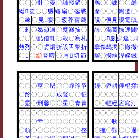
〇
〇
〇
骭
〇
晏
〇
訕
輚
鏟
〇
鴈
〇
〇
諫
〇
〇
㬄
綎
𤹨
羨
〇
〇
躽
繕
扇
〇
硟
戰
彥
〇
〇
〇
輾
邅
〇
〇
練
〇
見
𩎌
宴
〇
霰
荐
蒨
薦
硯
〇
俔
見
晛
電
瑱
〇
剌
〇
曷
䫘
遏
〇
躠
巀
捺
〇
嶭
〇
渴
葛
捺
達
闥
〇
〇
〇
黠
傄
軋
〇
殺
〇
察
札
〇
〇
𤫶
戛
痆
達
〇
熱
烈
〇
〇
娎
焆
折
設
舌
掣
折
孽
傑
朅
揭
〇
轍
徹
〇
𥸸
〇
纈
㚛
噎
〇
屑
𢧵
切
節
齧
〇
揳
結
湼
姪
鐵
〇
〇
〇
〇
〇
〇
〇
〇
〇
〇
〇
〇
〇
〇
〇
〇
〇
〇
〇
〇
〇
莖
〇
罌
〇
〇
崢
琤
爭
娙
〇
鏗
耕
儜
橙
撑
〇
跉
〇
〇
〇
〇
成
聲
〇
〇
征
〇
〇
〇
〇
〇
〇
〇
〇
靈
〇
刑
馨
〇
〇
星
〇
青
菁
〇
〇
輕
經
㿾
庭
汀
〇
〇
〇
〇
〇
〇
〇
〇
〇
〇
〇
〇
〇
〇
〇
〇
〇
〇
〇
〇
〇
幸
〇
〇
〇
〇
〇
〇
〇
〇
〇
〇
耿
〇
〇
〇
〇
領
〇
〇
〇
〇
〇
〇
〇
〇
整
〇
痙
〇
頸
〇
〇
逞