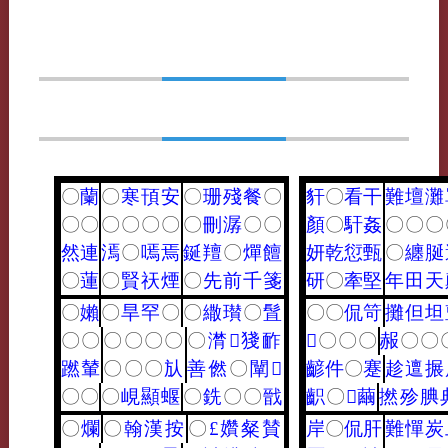
〇
蘭
〇
寒
頇
安
〇
珊
殘
餐
〇
豻
〇
看
干
難
壇
灘
〇
〇
〇
〇
〇
〇
〇
刪
潺
〇
〇
顏
〇
馯
姦
〇
〇
〇
然
連
漹
〇
嘕
焉
鋋
羶
〇
燀
饘
妍
乾
愆
甄
〇
纏
脠
〇
蓮
〇
賢
祆
煙
〇
先
前
千
箋
研
〇
牽
堅
年
田
天
〇
嬾
〇
旱
罕
〇
〇
繖
瓉
〇
䯶
〇
〇
侃
笴
攤
但
坦
〇
〇
〇
〇
〇
〇
〇
潸
𪘪
㹽
䩆
𪗙
〇
〇
〇
赧
〇
〇
蹨
輦
〇
〇
〇
㫃
善
㒄
〇
闡
𦗢
齴
件
〇
蹇
趁
邅
搌
〇
〇
〇
峴
顯
蝘
〇
銑
〇
〇
戩
齞
〇
𥧬
繭
撚
殄
腆
〇
爛
〇
翰
漢
按
〇
£
㜺
粲
賛
岸
〇
侃
肝
難
憚
炭