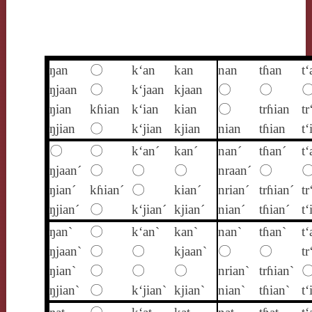
ŋan
〇
k‘an
kan
nan
tɦan
t‘
ŋjaan
〇
k‘jaan
kjaan
〇
〇
ŋian
kɦian
k‘ian
kian
〇
trɦian
tr
ŋjian
〇
k‘jian
kjian
nian
tɦian
t‘
〇
〇
k‘an´
kan´
nan´
tɦan´
t‘
ŋjaan´
〇
〇
〇
nraan´
〇
ŋian´
kɦian´
〇
kian´
nrian´
trɦian´
tr
ŋjian´
〇
k‘jian´
kjian´
nian´
tɦian´
t‘
ŋan`
〇
k‘an`
kan`
nan`
tɦan`
t‘
ŋjaan`
〇
〇
kjaan`
〇
〇
tr
ŋian`
〇
〇
〇
nrian`
trɦian`
ŋjian`
〇
k‘jian`
kjian`
nian`
tɦian`
t‘