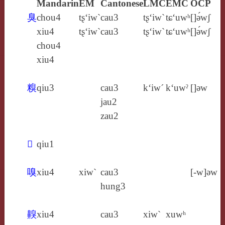
Mandarin
EM
Cantonese
LMC
EMC
OCP
臭
chou4
tʂ‘iw`
cau3
tʂ‘iw`
tɕ‘uwʰ
[]ə́wʃ
xiu4
tʂ‘iw`
cau3
tʂ‘iw`
tɕ‘uwʰ
[]ə́wʃ
chou4
xiu4
糗
qiu3
cau3
k‘iw´
k‘uwˀ
[]ǝw
jau2
zau2
𩝠
qiu1
嗅
xiu4
xiw`
cau3
[‑w]ǝw
hung3
齅
xiu4
cau3
xiw`
xuwʰ