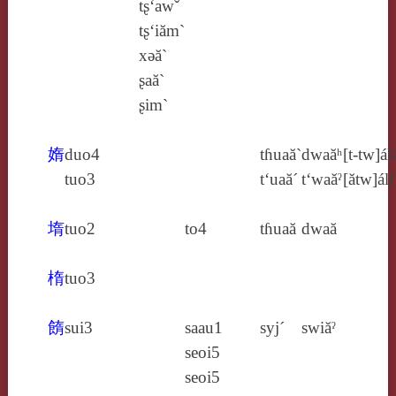
tʂ‘awˇ
tʂ‘iăm`
xǝă`
ʂaă`
ʂim`
媠
duo4
tɦuaă`
dwaăʰ
[t‑tw]ál
tuo3
t‘uaă´
t‘waăˀ
[ătw]álʃ
堶
tuo2
to4
tɦuaă
dwaă
楕
tuo3
䭉
sui3
saau1
syj´
swiăˀ
seoi5
seoi5