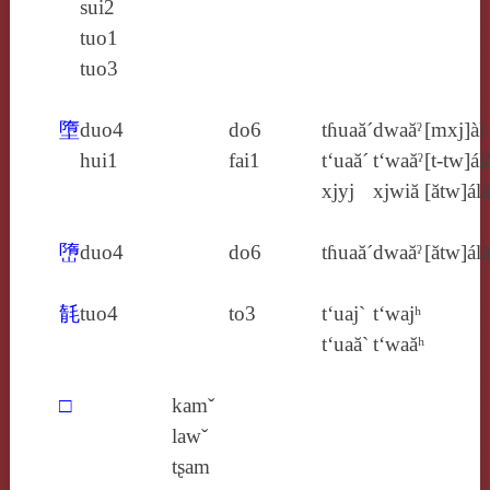
sui2
tuo1
tuo3
墮
duo4
do6
tɦuaă´
dwaăˀ
[mxj]àl
hui1
fai1
t‘uaă´
t‘waăˀ
[t‑tw]ál
xjyj
xjwiă
[ătw]álă
嶞
duo4
do6
tɦuaă´
dwaăˀ
[ătw]álă
毻
tuo4
to3
t‘uaj`
t‘wajʰ
t‘uaă`
t‘waăʰ
□
kamˇ
lawˇ
tʂam