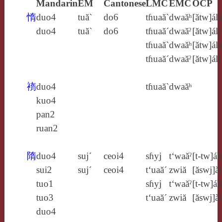
Mandarin
EM
Cantonese
LMC
EMC
OCP
惰
duo4
tuă`
do6
tɦuaă`
dwaăʰ
[ătw]álă
duo4
tuă`
do6
tɦuaă´
dwaăˀ
[ătw]álʃ
tɦuaă`
dwaăʰ
[ătw]álă
tɦuaă´
dwaăˀ
[ătw]álʃ
䙃
duo4
tɦuaă`
dwaăʰ
kuo4
pan2
ruan2
隋
duo4
suj´
ceoi4
sɦyj
t‘waăˀ
[t‑tw]ál
sui2
suj´
ceoi4
t‘uaă´
zwiă
[ăswj]àl
tuo1
sɦyj
t‘waăˀ
[t‑tw]ál
tuo3
t‘uaă´
zwiă
[ăswj]àl
duo4