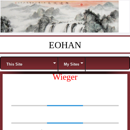
EOHAN
Skip to content
Menu
This Site
My Sites
Wieger