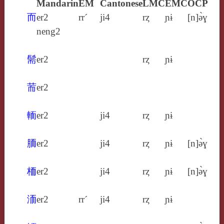
Mandarin
EM
Cantonese
LMC
EMC
OCP
而
er2
rr´
ji4
rȥ
ɲɨ
[n]ə̀ɣ
neng2
髵
er2
rȥ
ɲɨ
荋
er2
輀
er2
ji4
rȥ
ɲɨ
胹
er2
ji4
rȥ
ɲɨ
[n]ə̀ɣ
栭
er2
ji4
rȥ
ɲɨ
[n]ə̀ɣ
洏
er2
rr´
ji4
rȥ
ɲɨ