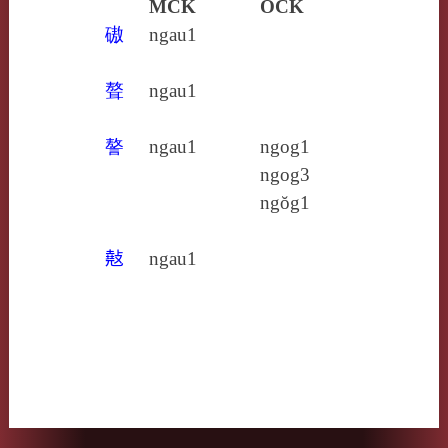
MCK
OCK
磝
ngau1
聱
ngau1
謷
ngau1
ngog1
ngog3
ngŏg1
𢿣
ngau1