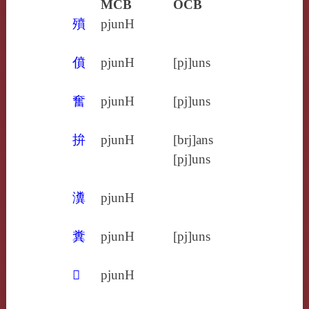
MCB
OCB
㱵
pjunH
僨
pjunH
[pj]uns
奮
pjunH
[pj]uns
拚
pjunH
[brj]ans
[pj]uns
瀵
pjunH
糞
pjunH
[pj]uns
𡊅
pjunH