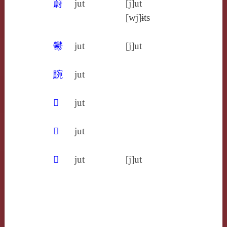
蔚
jut
[j]ut
[wj]ɨts
鬱
jut
[j]ut
黦
jut
𥘄
jut
𩚴
jut
𩰪
jut
[j]ut