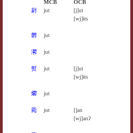
MCB
OCB
尉
jut
[j]ut
[wj]ɨts
欝
jut
灪
jut
熨
jut
[j]ut
[wj]ɨts
爩
jut
菀
jut
[]an
[wj]anʔ