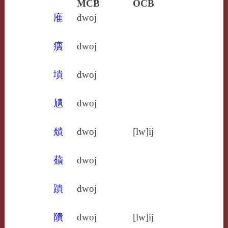
MCB
OCB
㢈
dwoj
㿉
dwoj
墤
dwoj
尵
dwoj
穨
dwoj
[lw]ij
蘈
dwoj
蹪
dwoj
隤
dwoj
[lw]ij