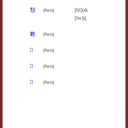
頹
dwoj
[hl]ok
[lw]ij
魋
dwoj
𤗴
dwoj
𧝋
dwoj
𧮓
dwoj