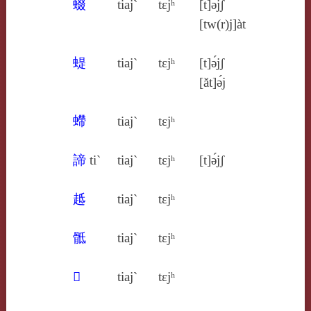
蝃
tiaj`
tɛjʰ
[t]ə́jʃ
[tw(r)j]àt
蝭
tiaj`
tɛjʰ
[t]ə́jʃ
[ăt]ə́j
螮
tiaj`
tɛjʰ
諦
ti`
tiaj`
tɛjʰ
[t]ə́jʃ
趆
tiaj`
tɛjʰ
骶
tiaj`
tɛjʰ
𢰂
tiaj`
tɛjʰ