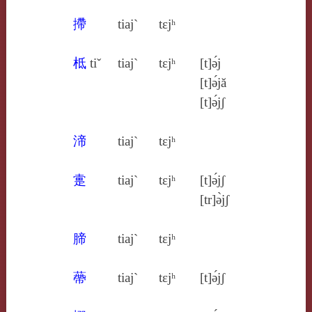
摕
tiaj`
tɛjʰ
柢
tiˇ
tiaj`
tɛjʰ
[t]ə́j
[t]ə́jă
[t]ə́jʃ
渧
tiaj`
tɛjʰ
疐
tiaj`
tɛjʰ
[t]ə́jʃ
[tr]ə̀jʃ
腣
tiaj`
tɛjʰ
蔕
tiaj`
tɛjʰ
[t]ə́jʃ