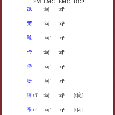
EM
LMC
EMC
OCP
䟡
tiaj`
tɛjʰ
䠠
tiaj`
tɛjʰ
䩚
tiaj`
tɛjʰ
偙
tiaj`
tɛjʰ
僀
tiaj`
tɛjʰ
啑
tiaj`
tɛjʰ
嚏
t‘i`
tiaj`
tɛjʰ
[t]ə́jʃ
帝
ti`
tiaj`
tɛjʰ
[t]ə́jʃ