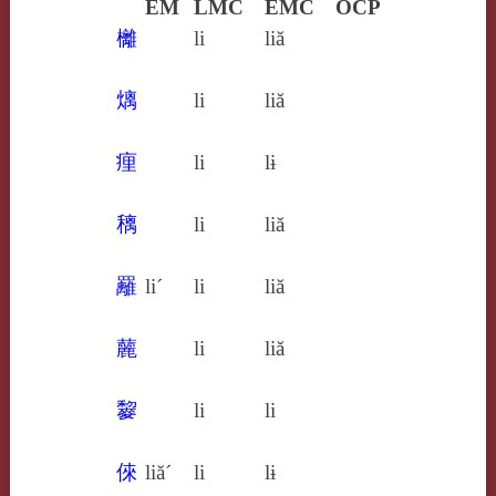
EM
LMC
EMC
OCP
㰚
li
liă
㷰
li
liă
㾖
li
lɨ
䅻
li
liă
䍦
li´
li
liă
䕻
li
liă
䴻
li
li
倈
liă´
li
lɨ