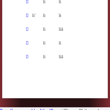
𨟀
li
li
𩭇
li´
li
lɨ
𪅆
li
liă
𪐁
li
li
𪖂
li
liă