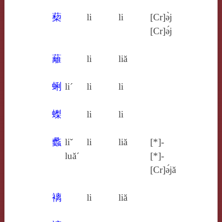
蔾
li
li
[Cr]ə̀j
[Cr]ə́j
蘺
li
liă
蜊
li´
li
li
蟍
li
li
蠡
liˇ
li
liă
[*]-
luă´
[*]-
[Cr]ə́jă
褵
li
liă