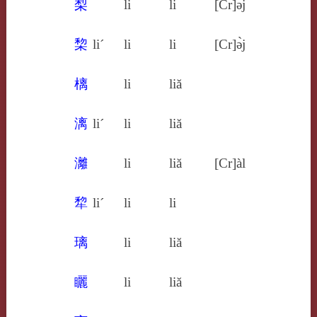
梨
li
li
[Cr]ə̀j
棃
li´
li
li
[Cr]ə̀j
樆
li
liă
漓
li´
li
liă
灕
li
liă
[Cr]àl
犂
li´
li
li
璃
li
liă
矖
li
liă