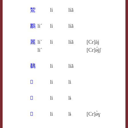
鵹
li
liă
鸝
li´
li
liă
麗
li`
li
liă
[Cr]àj
li´
[Cr]ə́jʃ
黐
li
liă
𠠍
li
li
𠩬
li
lɨ
𠭰
li
lɨ
[Cr]ə̀ɣ