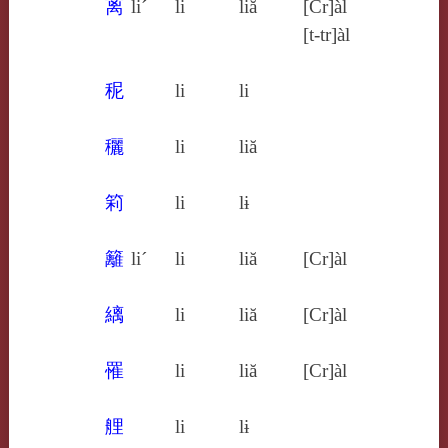
离
li´
li
liă
[Cr]àl
[t‑tr]àl
秜
li
li
穲
li
liă
筣
li
lɨ
籬
li´
li
liă
[Cr]àl
縭
li
liă
[Cr]àl
罹
li
liă
[Cr]àl
艃
li
lɨ