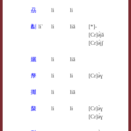
刕
li
li
劙
li`
li
liă
[*]-
[Cr]ə́jă
[Cr]ə́jʃ
孋
li
liă
孷
li
lɨ
[Cr]ə̀ɣ
攡
li
liă
斄
li
lɨ
[Cr]ə̀ɣ
[Cr]ə́ɣ