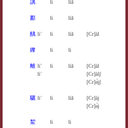
謧
li
liă
酈
li
liă
醨
li´
li
liă
[Cr]àl
鑗
li
li
離
li`
li
liă
[Cr]àl
li´
[Cr]àlʃ
[Cr]ə́jʃ
驪
li´
li
liă
[Cr]àj
[Cr]ə́j
鯬
li
li