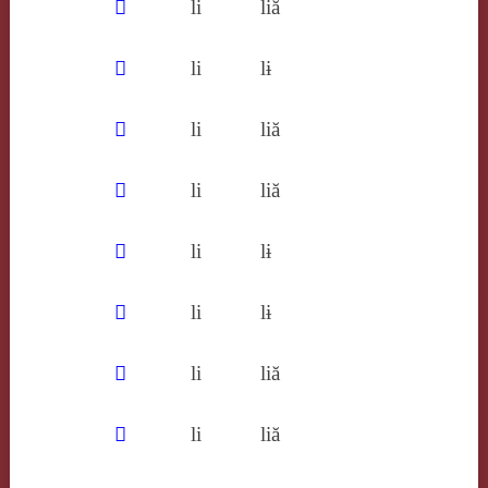
𢟢
li
liă
𢟤
li
lɨ
𢥗
li
liă
𣀷
li
liă
𣁟
li
lɨ
𣮉
li
lɨ
𧕮
li
liă
𧕯
li
liă