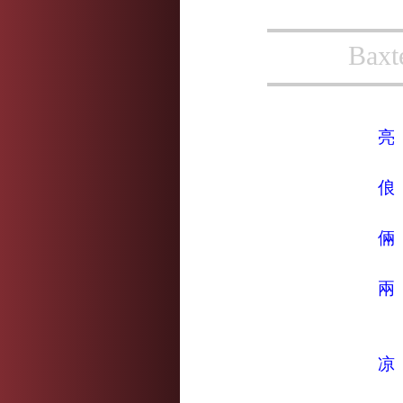
Baxt
亮
俍
倆
兩
凉