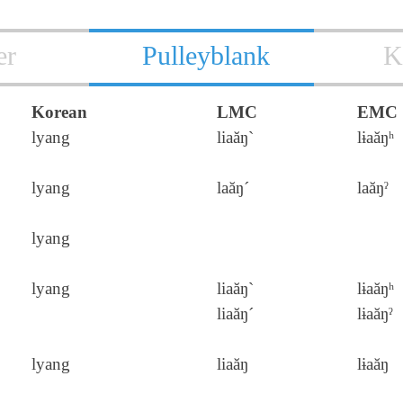
er
Pulleyblank
K
Korean
LMC
EMC
lyang
liaăŋ`
lɨaăŋʰ
lyang
laăŋ´
laăŋˀ
lyang
lyang
liaăŋ`
lɨaăŋʰ
liaăŋ´
lɨaăŋˀ
lyang
liaăŋ
lɨaăŋ