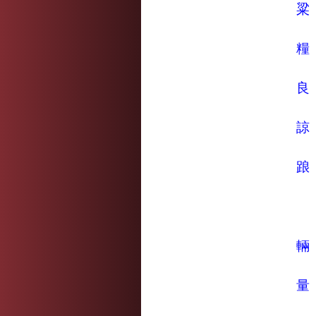
粱
糧
良
諒
踉
輛
量