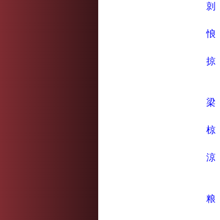
剠
悢
掠
梁
椋
涼
粮