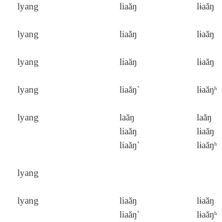
lyang
liaăŋ
lɨaăŋ
lyang
liaăŋ
lɨaăŋ
lyang
liaăŋ
lɨaăŋ
lyang
liaăŋ`
lɨaăŋʰ
lyang
laăŋ
laăŋ
liaăŋ
lɨaăŋ
liaăŋ`
lɨaăŋʰ
lyang
lyang
liaăŋ
lɨaăŋ
liaăŋ`
lɨaăŋʰ