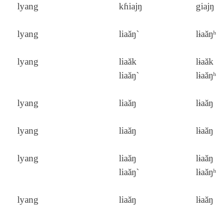
lyang
kɦiajŋ
giajŋ
lyang
liaăŋ`
lɨaăŋʰ
lyang
liaăk
lɨaăk
liaăŋ`
lɨaăŋʰ
lyang
liaăŋ
lɨaăŋ
lyang
liaăŋ
lɨaăŋ
lyang
liaăŋ
lɨaăŋ
liaăŋ`
lɨaăŋʰ
lyang
liaăŋ
lɨaăŋ