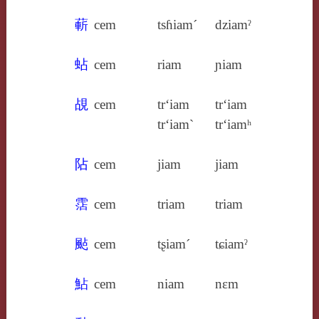
蔪
cem
tsɦiam´
dziamˀ
蛅
cem
riam
ɲiam
覘
cem
tr‘iam
tr‘iam
tr‘iam`
tr‘iamʰ
阽
cem
jiam
jiam
霑
cem
triam
triam
颭
cem
tʂiam´
tɕiamˀ
鮎
cem
niam
nɛm