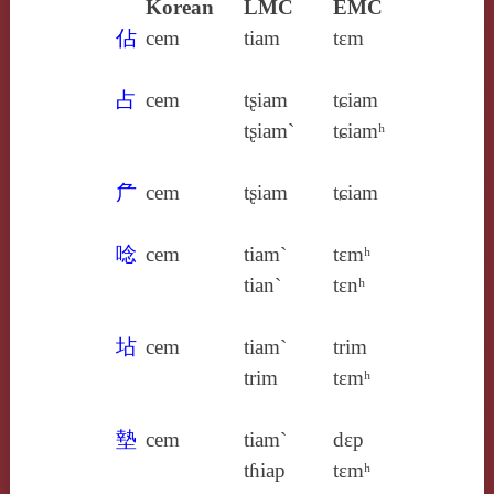
Korean
LMC
EMC
佔
cem
tiam
tɛm
占
cem
tʂiam
tɕiam
tʂiam`
tɕiamʰ
厃
cem
tʂiam
tɕiam
唸
cem
tiam`
tɛmʰ
tian`
tɛnʰ
坫
cem
tiam`
trim
trim
tɛmʰ
墊
cem
tiam`
dɛp
tɦiap
tɛmʰ