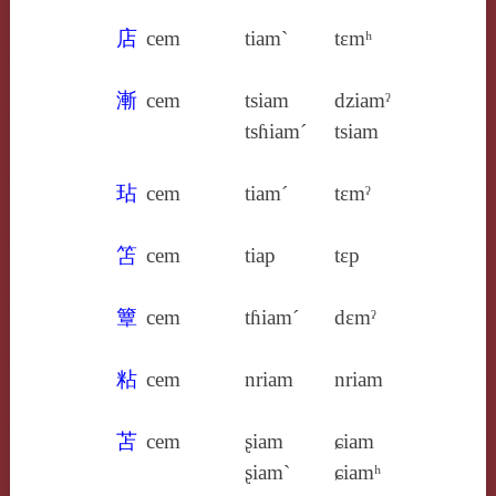
店
cem
tiam`
tɛmʰ
漸
cem
tsiam
dziamˀ
tsɦiam´
tsiam
玷
cem
tiam´
tɛmˀ
笘
cem
tiap
tɛp
簟
cem
tɦiam´
dɛmˀ
粘
cem
nriam
nriam
苫
cem
ʂiam
ɕiam
ʂiam`
ɕiamʰ