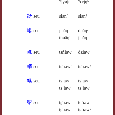
ʔjyajŋ
ʔɛrjŋʰ
尟
seu
sian´
sianˀ
崵
seu
jiaăŋ
daăŋˀ
tɦaăŋ´
jɨaăŋ
嶕
seu
tsɦiaw
dziaw
帩
seu
ts‘iaw`
ts‘iawʰ
幧
seu
ts‘aw
ts‘aw
ts‘iaw
ts‘iaw
弨
seu
tʂ‘iaw
tɕ‘iaw
tʂ‘iaw´
tɕ‘iawˀ