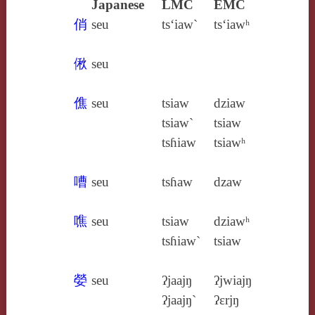
Japanese
LMC
EMC
俏
seu
ts‘iaw`
ts‘iawʰ
偢
seu
僬
seu
tsiaw
dziaw
tsiaw`
tsiaw
tsɦiaw
tsiawʰ
嘈
seu
tsɦaw
dzaw
噍
seu
tsiaw
dziawʰ
tsɦiaw`
tsiaw
嫈
seu
ʔjaajŋ
ʔjwiajŋ
ʔjaajŋ`
ʔɛrjŋ