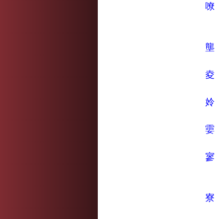
嘹
壟
夌
姈
孁
寥
寮