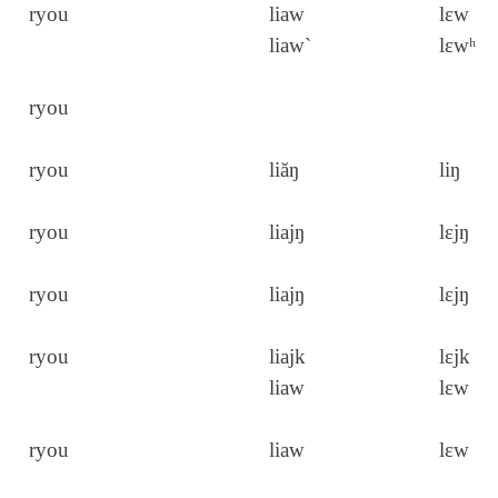
ryou
liaw
lɛw
liaw`
lɛwʰ
ryou
ryou
liăŋ
liŋ
ryou
liajŋ
lɛjŋ
ryou
liajŋ
lɛjŋ
ryou
liajk
lɛjk
liaw
lɛw
ryou
liaw
lɛw