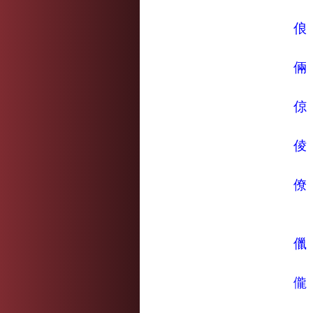
俍
倆
倞
倰
僚
儠
儱