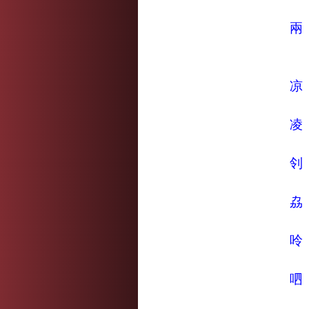
兩
凉
凌
刢
劦
呤
呬