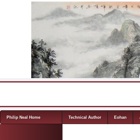
Skip to content
Menu
Philip Neal Home
Technical Author
Eohan