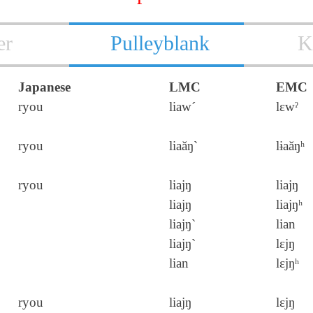
er
Pulleyblank
K
Japanese
LMC
EMC
ryou
liaw´
lɛwˀ
ryou
liaăŋ`
lɨaăŋʰ
ryou
liajŋ
liajŋ
liajŋ
liajŋʰ
liajŋ`
lian
liajŋ`
lɛjŋ
lian
lɛjŋʰ
ryou
liajŋ
lɛjŋ