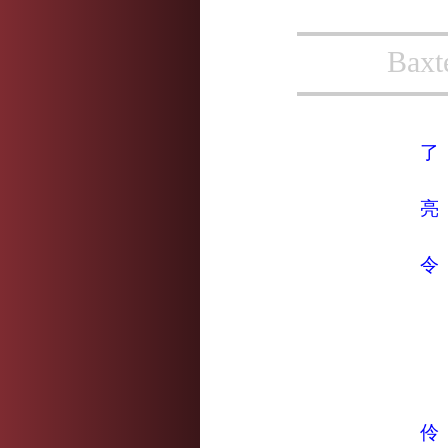
Baxt
了
亮
令
伶