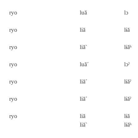
ryo
luă
lɔ
ryo
liă
lɨă
ryo
liă`
lɨăʰ
ryo
luă´
lɔˀ
ryo
liă´
lɨăˀ
ryo
liă´
lɨăˀ
ryo
liă
lɨă
liă`
lɨăʰ