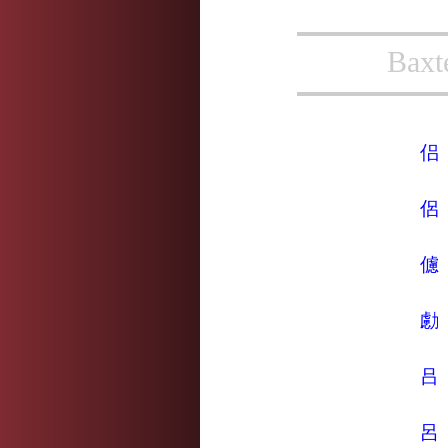
Baxt
侣
侶
儢
勴
吕
呂