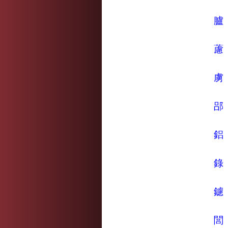
臚
藘
虜
郘
鋁
錄
鑢
閭