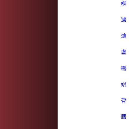
櫚
濾
爈
盧
穭
絽
膂
膢