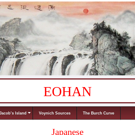
EOHAN
Jacob’s Island
Voynich Sources
The Burch Curve
Japanese