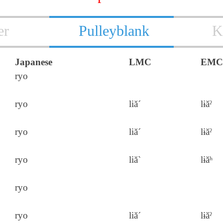
er
Pulleyblank
K
Japanese
LMC
EMC
ryo
ryo
liă´
lɨăˀ
ryo
liă´
lɨăˀ
ryo
liă`
lɨăʰ
ryo
ryo
liă´
lɨăˀ