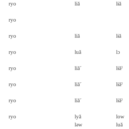
ryo
liă
lɨă
ryo
ryo
liă
lɨă
ryo
luă
lɔ
ryo
liă´
lɨăˀ
ryo
liă´
lɨăˀ
ryo
liă´
lɨăˀ
ryo
lyă
low
lǝw
luă