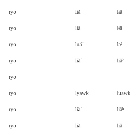
ryo
liă
lɨă
ryo
liă
lɨă
ryo
luă´
lɔˀ
ryo
liă´
lɨăˀ
ryo
ryo
lyawk
luaw
ryo
liă`
lɨăʰ
ryo
liă
lɨă