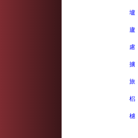
壚
廬
慮
擄
旅
梠
櫖