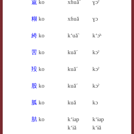
簄
ko
xɦuă´
ɣɔˀ
糊
ko
xɦuă
ɣɔ
絝
ko
k‘uă`
k‘ɔʰ
罟
ko
kuă´
kɔˀ
羖
ko
kuă´
kɔˀ
股
ko
kuă´
kɔˀ
胍
ko
kuă
kɔ
胠
ko
k‘iap
k‘ɨap
k‘iă
k‘ɨă