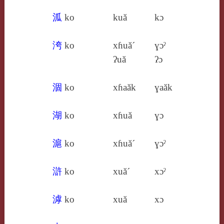
泒
ko
kuă
kɔ
洿
ko
xɦuă´
ɣɔˀ
ʔuă
ʔɔ
涸
ko
xɦaăk
ɣaăk
湖
ko
xɦuă
ɣɔ
滬
ko
xɦuă´
ɣɔˀ
滸
ko
xuă´
xɔˀ
滹
ko
xuă
xɔ