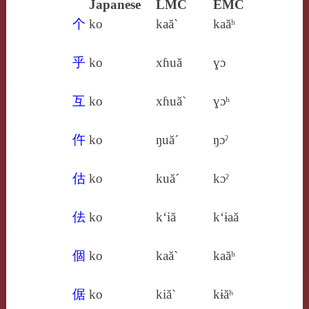
Japanese
LMC
EMC
个
ko
kaă`
kaăʰ
乎
ko
xɦuă
ɣɔ
互
ko
xɦuă`
ɣɔʰ
仵
ko
ŋuă´
ŋɔˀ
估
ko
kuă´
kɔˀ
佉
ko
k‘iă
k‘ɨaă
個
ko
kaă`
kaăʰ
倨
ko
kiă`
kɨăʰ