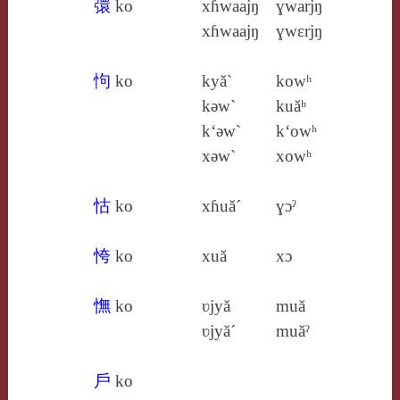
彋
ko
xɦwaajŋ
ɣwarjŋ
xɦwaajŋ
ɣwɛrjŋ
怐
ko
kyă`
kowʰ
kǝw`
kuăʰ
k‘ǝw`
k‘owʰ
xǝw`
xowʰ
怙
ko
xɦuă´
ɣɔˀ
恗
ko
xuă
xɔ
憮
ko
ʋjyă
muă
ʋjyă´
muăˀ
戶
ko