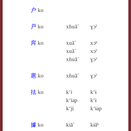
户
ko
戸
ko
xɦuă´
ɣɔˀ
戽
ko
xuă`
xɔʰ
xuă´
xɔˀ
xɦuă´
ɣɔˀ
扈
ko
xɦuă´
ɣɔˀ
抾
ko
k‘i
k‘ɨ
k‘iap
k‘ɨ
k‘ji
k‘ɨap
據
ko
kiă`
kɨăʰ