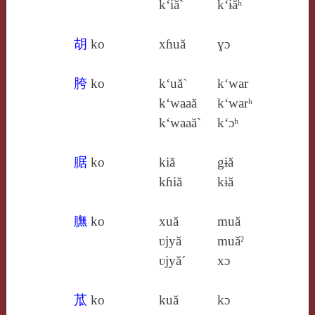
k‘iă`
k‘ɨăʰ
胡
ko
xɦuă
ɣɔ
胯
ko
k‘uă`
k‘war
k‘waaă
k‘warʰ
k‘waaă`
k‘ɔʰ
腒
ko
kiă
gɨă
kɦiă
kɨă
膴
ko
xuă
muă
ʋjyă
muăˀ
ʋjyă´
xɔ
苽
ko
kuă
kɔ