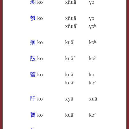
瑚
ko
xɦuă
ɣɔ
瓠
ko
xɦuă
ɣɔ
xɦuă`
ɣɔʰ
痼
ko
kuă`
kɔʰ
皷
ko
kuă´
kɔˀ
盬
ko
kuă
kɔ
kuă´
kɔˀ
盱
ko
xyă
xuă
瞽
ko
kuă´
kɔˀ