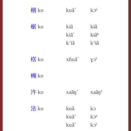
棝
ko
kuă`
kɔʰ
椐
ko
kiă
kɨă
kiă`
kɨăʰ
k‘iă
k‘ɨă
楛
ko
xɦuă´
ɣɔˀ
楜
ko
汻
ko
xaăŋ´
xaăŋˀ
沽
ko
kuă
kɔ
kuă`
kɔʰ
kuă´
kɔˀ