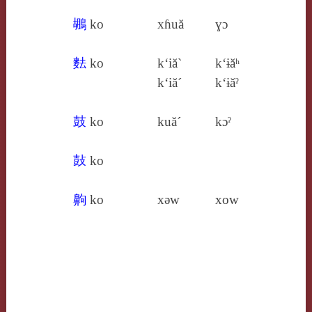
鶘
ko
xɦuă
ɣɔ
麮
ko
k‘iă`
k‘ɨăʰ
k‘iă´
k‘ɨăˀ
鼓
ko
kuă´
kɔˀ
鼔
ko
齁
ko
xǝw
xow