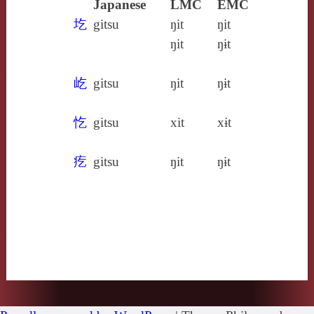
Japanese
LMC
EMC
圪
gitsu
ŋit
ŋit
ŋit
ŋɨt
屹
gitsu
ŋit
ŋɨt
忔
gitsu
xit
xɨt
疙
gitsu
ŋit
ŋɨt