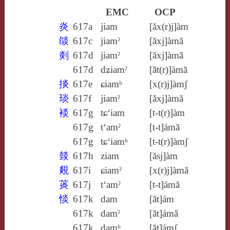
EMC
OCP
炎
617a
jiam
[ăx(r)j]àm
燄
617c
jiamˀ
[ăxj]àmă
剡
617d
jiamˀ
[ăxj]àmă
617d
dʑiamˀ
[ăt(r)]àmă
掞
617e
ɕiamʰ
[x(r)j]àmʃ
琰
617f
jiamˀ
[ăxj]àmă
裧
617g
tɕ‘iam
[t‑t(r)]àm
617g
t‘amˀ
[t‑t]ámă
617g
tɕ‘iamʰ
[t‑t(r)]àmʃ
燅
617h
ziam
[ăsj]àm
覢
617i
ɕiamˀ
[x(r)j]àmă
菼
617j
t‘amˀ
[t‑t]ámă
惔
617k
dam
[ăt]ám
617k
damˀ
[ăt]ámă
617k
damʰ
[ăt]ámʃ