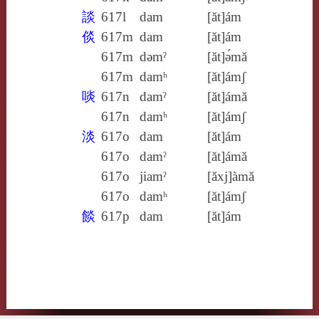
談
617l
dam
[ăt]ám
倓
617m
dam
[ăt]ám
617m
dǝmˀ
[ăt]ə́mă
617m
damʰ
[ăt]ámʃ
啖
617n
damˀ
[ăt]ámă
617n
damʰ
[ăt]ámʃ
淡
617o
dam
[ăt]ám
617o
damˀ
[ăt]ámă
617o
jiamˀ
[ăxj]àmă
617o
damʰ
[ăt]ámʃ
餤
617p
dam
[ăt]ám