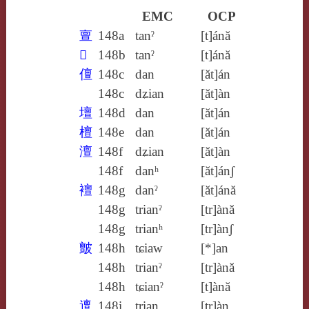
EMC
OCP
亶
148a
tanˀ
[t]ánă
𤺺
148b
tanˀ
[t]ánă
儃
148c
dan
[ăt]án
148c
dʑian
[ăt]àn
壇
148d
dan
[ăt]án
檀
148e
dan
[ăt]án
澶
148f
dʑian
[ăt]àn
148f
danʰ
[ăt]ánʃ
襢
148g
danˀ
[ăt]ánă
148g
trianˀ
[tr]ànă
148g
trianʰ
[tr]ànʃ
皽
148h
tɕiaw
[*]an
148h
trianˀ
[tr]ànă
148h
tɕianˀ
[t]ànă
邅
148i
trian
[tr]àn