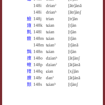
148i
drianˀ
[ătr]ànă
148i
drianʰ
[ătr]ànʃ
鱣
148j
trian
[tr]àn
旜
148k
tɕian
[t]àn
氈
148l
tɕian
[t]àn
饘
148m
tɕian
[t]àn
148m
tɕianˀ
[t]ànă
鸇
148n
tɕian
[t]àn
擅
148o
dʑianʰ
[ăt]ànʃ
蟺
148p
dʑianˀ
[ăt]ànă
羶
148q
ɕian
[xj]àn
膻
148r
danˀ
[ăt]ánă
顫
148s
tɕianʰ
[t]ànʃ