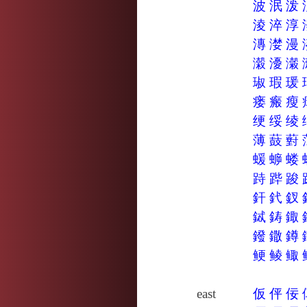
波
泯
泼
淩
淬
淳
漙
漤
漫
濲
瀀
瀔
琡
瑕
瑗
瘘
瘢
瘦
绠
绥
绫
薄
薣
薱
蝯
蝷
蝼
跱
跸
踆
釬
釴
釵
鋱
鋳
鋷
鏺
鏾
鐏
鲠
鲮
鲰
east
仮
伻
佞