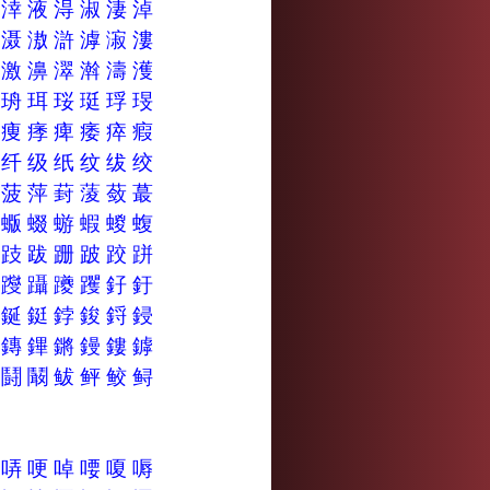
涛
涬
液
淂
淑
淒
淖
滜
滠
滶
滸
滹
漃
漊
澼
激
濞
濢
濣
濤
濩
珔
珘
珥
珱
珽
琈
琝
痠
痩
痵
痺
痿
瘁
瘕
纡
纤
级
纸
纹
绂
绞
菆
菠
萍
葑
蔆
蔹
蕞
蜳
蝂
蝃
蝣
蝦
蝬
蝮
趿
跂
跋
跚
跛
跤
跰
躕
躞
躡
躨
躩
釨
釪
鋅
鋋
鋌
鋍
鋑
鋝
鋟
鎪
鏄
鏎
鏘
鏝
鏤
鏬
骣
鬪
鬫
鲅
鲆
鲛
鲟
咡
哢
哽
啅
喓
嗄
嗕