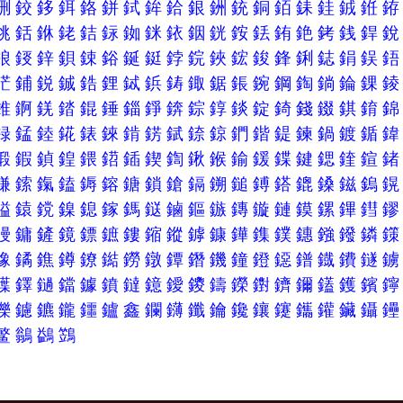
鉶
鉸
鉹
鉺
鉻
鉼
鉽
鉾
鉿
銀
銂
銃
銅
銆
銇
銈
銊
銋
銚
銛
銝
銠
銡
銢
銣
銤
銥
銦
銧
銨
銩
銪
銫
銬
銭
銲
鋃
鋄
鋅
鋇
鋉
鋊
鋋
鋌
鋍
鋎
鋏
鋐
鋑
鋒
鋓
鋕
鋗
鋘
鋩
鋪
鋭
鋮
鋯
鋰
鋱
鋲
鋳
鋷
鋸
鋹
鋺
鋼
鋾
鋿
錀
錁
錐
錒
錓
錔
錕
錘
錙
錚
錛
錝
錞
錟
錠
錡
錢
錣
錤
錥
録
錳
錴
錵
錶
錸
錹
錺
錻
錼
鍄
鍆
鍇
鍉
鍊
鍋
鍍
鍎
鍛
鍜
鍞
鍠
鍡
鍣
鍤
鍥
鍧
鍬
鍭
鍮
鍰
鍱
鍵
鍶
鍷
鍹
鎌
鎍
鎎
鎑
鎒
鎔
鎕
鎖
鎗
鎘
鎙
鎚
鎛
鎝
鎞
鎟
鎡
鎢
鎰
鎱
鎲
鎳
鎴
鎵
鎷
鎹
鏀
鏂
鏃
鏄
鏇
鏈
鏌
鏍
鏎
鏏
鏝
鏞
鏟
鏡
鏢
鏣
鏤
鏥
鏦
鏬
鏮
鏵
鏶
鏷
鏸
鏹
鏺
鏻
鐌
鐍
鐎
鐏
鐐
鐑
鐒
鐓
鐔
鐕
鐖
鐘
鐙
鐚
鐠
鐡
鐨
鐩
鐷
鐸
鐹
鐺
鐻
鐼
鐽
鐿
鑀
鑁
鑄
鑅
鑆
鑇
鑈
鑉
鑊
鑌
鑠
鑢
鑣
鑨
鑩
鑪
鑫
鑭
鑮
鑯
鑰
鑱
鑲
鑳
鑴
鑵
鑶
鑷
鳘
鶲
鷁
鷑