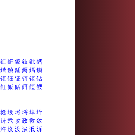
釬
釭
鈃
鈑
鈙
鈚
鈣
錹
鍇
鍞
鍤
鎒
鎘
鎭
钚
钜
钰
钲
钶
钷
钻
飣
飪
飯
餂
餌
餖
餪
埂
埏
埐
埒
埓
埠
埣
将
崶
弐
攻
政
救
敛
汶
汻
沒
没
沷
泜
泝