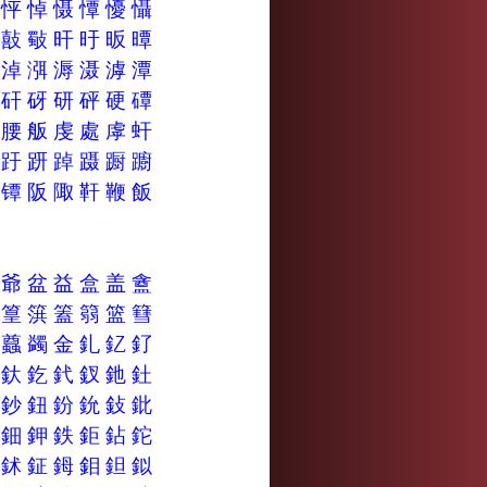
弭
怦
悼
慑
憛
懮
懾
敺
敼
斀
旰
旴
昄
曋
涆
淖
渳
溽
滠
滹
潭
瞫
矸
砑
研
砰
硬
磹
肝
腰
舨
虔
處
虖
虷
贉
趶
趼
踔
蹑
蹰
躕
镊
镡
阪
陬
靬
鞭
飯
氳
爺
盆
益
盒
盖
盦
箠
篁
篊
篕
篛
篮
篲
螸
蠤
蠲
金
釓
釔
釕
釮
釱
釳
釴
釵
釶
釷
鈒
鈔
鈕
鈖
鈗
鈙
鈚
鈾
鈿
鉀
鉄
鉅
鉆
鉈
鉤
鉥
鉦
鉧
鉬
鉭
鉯