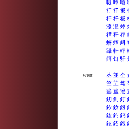
嗫
嘾
嚘
扜
扞
扳
杅
杆
板
瀀
灄
焯
禫
秆
秤
蚜
蟫
衈
躡
軒
軯
餌
饵
馯
west
丛
並
仝
竺
笁
笃
簊
簋
簜
釖
釗
釘
釸
釹
釼
鈜
鈞
鈣
鉉
鉊
鉋