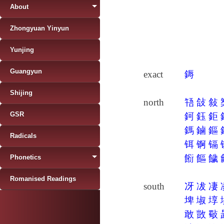
About
Zhongyuan Yinyun
Yunjing
Guangyun
exact
鎒
Shijing
north
啎
敆
敍
GSR
鈳
鈺
鉅
鎷
鏀
鏂
Radicals
铒
锕
镉
餰
饇
饖
Phonetics
Romanised Readings
south
冴
冹
凄
埤
埱
埻
敢
敳
斀