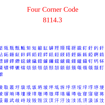
Four Corner Code
8114.3
榘
瓴
瓶
甑
甒
矩
短
籲
缸
罅
羥
羱
羺
谺
豅
釘
釪
釫
鉆
鉐
鉔
鉦
鉲
鉺
銆
銍
銔
銩
鋀
鋄
鋙
鋞
鋠
鋹
錏
錒
鏢
鏬
鐔
鐕
鐚
鐪
鐬
鐳
鐻
鑈
鑐
鑢
鑨
鑩
鑪
鑷
钉
钙
镊
镖
镡
镢
镭
頌
頒
領
頜
頩
頷
顉
顩
颁
颂
领
颌
颔
龤
凌
取
叢
圩
圾
坁
坂
坍
坡
坪
坻
坼
垀
垪
垵
垶
垺
垿
堎
塀
塒
塼
塿
墁
墇
墩
墫
墽
墿
壔
壧
壿
妆
寑
寖
寝
晸
最
武
歧
歭
殶
毀
毁
汉
汊
汗
汙
汝
汥
汦
汧
汲
汳