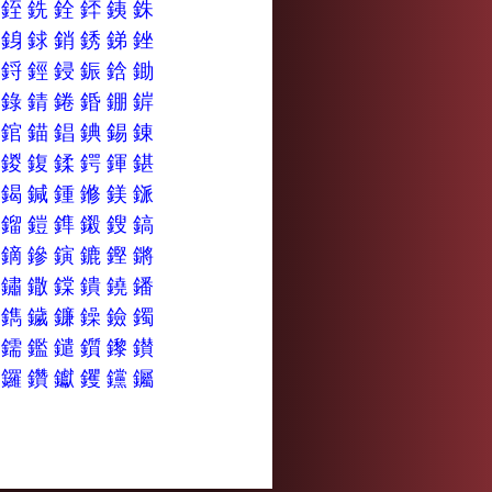
銌
銍
銑
銓
銔
銕
銖
銳
銵
銶
銷
銹
銻
銼
鋙
鋝
鋞
鋟
鋠
鋡
鋤
錂
錄
錆
錈
錉
錋
錌
錦
錧
錨
錩
錪
錫
錬
鍏
鍐
鍑
鍒
鍔
鍕
鍖
鍺
鍻
鍼
鍾
鎀
鎂
鎃
鎤
鎦
鎧
鎨
鎩
鎪
鎬
鏐
鏑
鏒
鏔
鏕
鏗
鏘
鏼
鏽
鏾
鏿
鐀
鐃
鐇
鐪
鐫
鐬
鐮
鐰
鐱
鐲
鑏
鑐
鑑
鑓
鑕
鑗
鑚
鑸
鑼
鑽
钀
钁
钂
钃