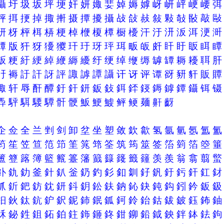
囁
圩
圾
坂
坪
埂
奸
妍
娵
婓
婥
媷
嫭
岈
岍
岼
峺
崾
抨
挕
挭
掉
掫
搟
摄
撢
擾
攝
敁
敆
敊
敍
敤
敧
敯
敲
枅
枒
枰
栮
梇
梗
棹
楩
榎
橝
橱
櫌
汗
汙
汧
汳
洱
浭
燂
版
犴
犽
獶
獿
玕
玗
玡
玶
珥
畈
皈
皯
盰
盱
眅
眲
粄
粳
紆
綆
綽
緶
縟
纋
纡
绠
绰
缏
缛
罅
罈
耨
耰
聑
衧
褥
訏
訐
訝
評
諏
謼
譚
讘
讦
讶
评
谭
谺
豜
豻
販
輙
轩
辱
酐
醰
釪
釬
鈃
鈑
鈙
鉺
銔
鋄
鎒
鏬
鐔
鑷
铒
馵
駍
駬
騕
驔
骭
骾
魬
鯁
鰬
鲆
鲠
麺
鼾
齖
企
佥
全
兰
剉
剑
卸
坌
坐
塑
敛
欽
歙
氢
氩
氫
氬
氲
笉
笙
笠
笪
笵
笻
筀
筄
筇
筌
筑
筠
筮
签
箈
箌
箔
箜
簠
簦
簬
簿
籃
籈
籉
籓
籖
籙
籛
籤
籦
羡
羨
翁
翕
翦
釙
釚
釛
釜
針
釟
釡
釢
釣
釤
釦
釧
釨
釩
釪
釫
釬
釭
釽
釿
鈀
鈁
鈂
鈃
鈄
鈅
鈆
鈇
鈉
鈊
鈌
鈍
鈎
鈏
鈐
鈑
鈤
鈥
鈦
鈧
鈩
鈬
鈮
鈰
鈱
鈲
鈳
鈴
鈶
鈷
鈸
鈹
鈺
鈽
鉌
鉍
鉎
鉏
鉐
鉑
鉒
鉓
鉔
鉖
鉗
鉚
鉛
鉞
鉠
鉡
鉢
鉣