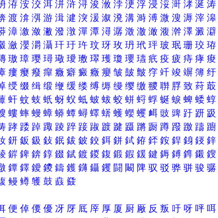
洀
洊
洝
洨
洱
洴
浒
浔
浚
浟
浡
浭
浮
浸
浽
涆
涍
涎
渀
渡
渰
渳
游
湒
湕
湥
湲
溆
溌
溝
溡
溥
溦
溲
溽
滓
漭
漳
漵
潋
潎
潑
潡
潬
潭
潯
潺
澂
澈
澉
澓
澣
澤
澱
瀫
瀲
瀴
灂
灄
玕
玗
玝
玟
玡
玫
玬
玳
玶
玻
珉
珊
珓
瑼
璈
璋
璎
璕
璥
璦
璷
璻
瓁
瓊
瓔
瓙
疧
疫
疲
痔
痚
瘴
瘻
瘿
癈
癉
癓
癖
癜
癥
癭
皱
皷
皽
窏
竏
竣
竮
簿
绰
绶
缀
缉
缎
缏
缓
缕
缚
缛
缦
缨
缴
翪
聨
脬
致
荮
藫
虷
蚊
蚑
蚔
蚜
蚥
蚳
蚾
蛂
蛟
蛢
蛶
蜉
蜒
蜧
蜱
蜲
螋
螻
蟀
蟃
蟑
蟒
蟫
蟳
蠌
蠎
蠖
蠳
蠼
衈
豉
豍
趶
趼
踌
踍
踒
踔
踙
踜
踤
踥
踧
踱
踺
蹑
蹡
蹰
蹲
蹳
躈
躊
釹
鈃
鈑
鈒
鈙
鈱
鈸
鈹
鉸
鉺
鉼
鉽
銌
銔
銨
銲
銵
鋄
錂
錌
錍
錛
錞
錣
錻
鍍
鍐
鍑
鍛
鍜
鍰
鍵
鎒
鎛
鎨
鎩
鐓
鐔
鐸
鑀
鑁
鑄
鑊
鑮
鑷
钁
闘
闞
陴
驭
驳
骅
骈
骏
鳆
鳗
鳟
鹱
鼓
鼖
鼗
佴
便
倬
偠
優
冴
厊
厎
厗
厚
厦
厨
厰
反
叛
吁
呀
呯