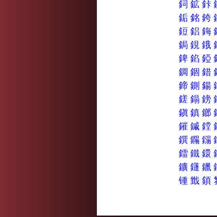
鉰
鉱
鉲
銗
銘
銙
鋀
鋁
鋂
鋦
鋧
鋨
錍
錎
錏
錭
錮
錯
鍗
鍘
鍚
鎈
鎉
鎊
鎭
鎮
鎯
鏙
鏚
鏜
鐉
鐊
鐋
鐳
鐵
鐶
鑛
鑝
鑞
锺
韱
顉