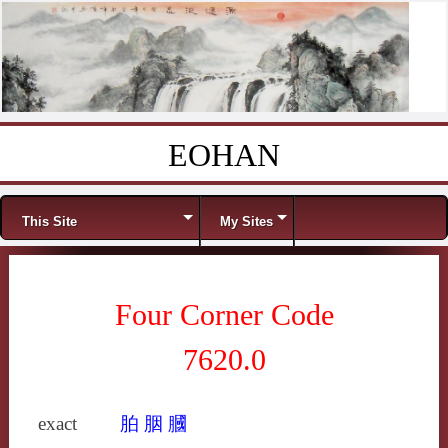
EOHAN
Skip to content
Menu
This Site
My Sites
Four Corner Code
7620.0
exact
胉
胭
膕