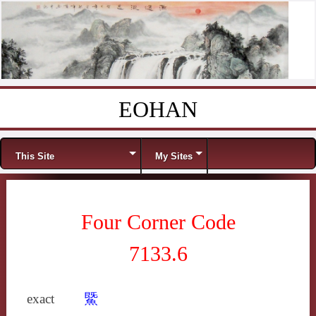
EOHAN
Skip to content
Menu
This Site
My Sites
Four Corner Code
7133.6
exact
鱀