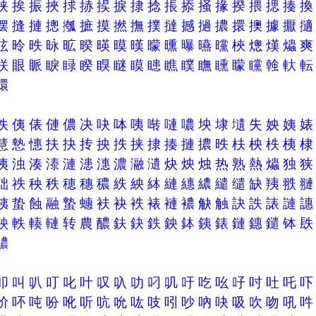
挟
挨
振
挾
捄
捇
捑
捩
捸
捻
掁
掭
掻
掾
揆
揋
揌
揍
摆
摓
摙
摠
摦
摭
摸
撚
撫
撲
撻
撼
撾
擃
擐
擙
據
擫
昡
昤
昳
昹
昿
暌
暎
暯
暵
曚
曛
曝
曣
曭
梜
熜
熯
爞
眹
眼
眽
睙
睩
睽
瞁
瞇
瞙
瞣
瞧
瞨
瞴
矄
矇
矘
螒
軑
轘
佚
侇
俵
僆
儂
决
吷
呠
咦
啭
嗹
噥
坱
埭
壝
失
姎
姨
慧
慹
憓
扶
抉
抟
抰
抶
挟
捸
揍
摙
擃
昳
枎
柍
柣
桋
洟
浊
湊
溙
漣
漶
潓
濃
瀜
瀢
炔
炴
烛
热
熟
熱
爞
独
础
祑
秧
秩
穂
穗
穠
紩
紻
絊
縺
繐
繷
繾
缱
缺
羠
翐
蛦
蛰
蝕
融
蟄
蟪
衭
袂
袟
裱
褳
襛
觖
触
訣
詄
諘
謰
軮
軼
輳
轋
转
農
醲
鈇
鈌
鉄
鉠
鉢
銕
錶
鏈
鏸
鑓
钵
齈
叩
叫
叭
叮
叱
叶
叹
叺
叻
叼
叽
吁
吃
吆
吇
吋
吐
吒
吤
吥
吨
吩
吪
听
吭
吮
吰
吱
吲
吵
吶
吷
吸
吹
吻
吼