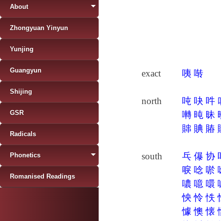
About
Zhongyuan Yinyun
Yunjing
Guangyun
exact
咦
啭
Shijing
north
吨
吷
吽
GSR
囀
旽
昧
賗
賟
賰
Radicals
south
乓
儤
协
Phonetics
唳
唸
唹
Romanised Readings
噥
噫
噮
怏
怜
怢
懅
懊
懐