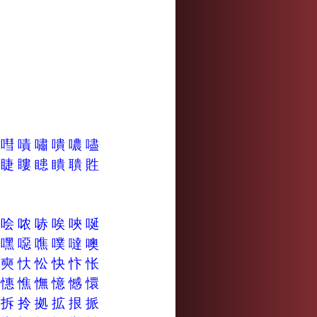
嘍
嘒
嘖
嘯
嘳
噥
嚍
睛
睫
瞜
瞣
瞶
聵
貹
哒
哙
哝
哧
唉
唊
唌
嘸
嘿
噁
噍
噗
噠
噢
夾
奭
忕
忪
快
忭
怅
慷
憓
憔
憮
憶
憾
懁
抾
拆
拎
拠
拡
拫
挀