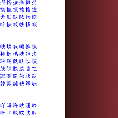
換
揳
搀
搌
搔
搛
搥
擿
攁
攄
攇
攐
攘
攩
爽
犬
畉
畎
畩
眃
眣
転
軨
軮
軱
軼
輳
輾
婊
岟
峓
峡
嶩
帙
快
棣
楱
槤
橞
殃
殔
決
狭
玦
璉
瓞
畉
眣
眱
翴
胅
胦
胰
腠
膿
蚀
譓
譨
譴
谴
赨
趹
趺
镻
隷
隸
靆
鞅
馕
駃
吓
吖
吗
吘
吙
吜
吟
吽
呀
呁
呃
呅
呋
呎