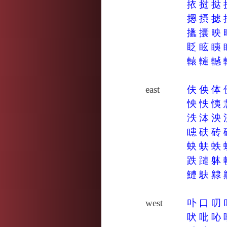
挔
挝
挞
摁
摂
摅
攭
攮
映
眨
眩
眱
轅
轋
轗
east
伕
佒
体
怏
怢
恞
泆
泍
泱
瞣
砆
砖
蚗
蚨
蛈
跌
蹥
躰
鰱
鴃
齂
west
卟
口
叨
吠
吡
吣