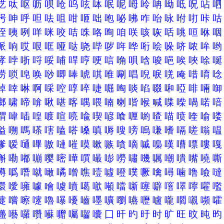
呓
呔
呕
呖
呗
呛
呜
呟
呠
呡
呢
呣
呤
呥
呦
呧
呪
呫
呺
呻
呼
呾
呿
咀
咁
咂
咄
咆
咇
咈
咋
咍
咏
咐
咑
咔
咥
咦
咧
咩
咪
咬
咭
咮
咯
咰
咱
咲
咳
咴
咶
咷
咺
咻
哌
响
哎
哏
哐
哑
哒
哓
哔
哕
哖
哗
哘
哙
哚
哜
哝
哞
哮
哱
哳
哷
哸
哺
哻
哼
哽
唁
唃
唄
唅
唆
唈
唉
唊
唋
唠
唢
唣
唤
唦
唧
唪
唬
唭
唯
唰
唱
唲
唳
唴
唵
唶
唷
啅
啈
啉
啊
啋
啌
啍
啐
啑
啒
啕
啖
啗
啜
啝
啞
啡
啢
啷
啸
啼
啽
啾
啿
喀
喁
喂
喃
喇
喈
喉
喊
喋
喍
喎
喏
喟
喡
喢
喤
喥
喧
喨
喩
喫
喭
喰
喱
喲
喳
喵
喷
喹
喻
嗌
嗍
嗎
嗏
嗐
嗑
嗒
嗓
嗔
嗕
嗖
嗙
嗚
嗛
嗜
嗝
嗟
嗡
嗲
嗳
嗵
嗶
嗷
嗹
嗺
嗼
嗽
嗾
嗿
嘀
嘁
嘄
嘆
嘈
嘌
嘍
嘝
嘞
嘟
嘣
嘤
嘧
嘩
嘪
嘬
嘭
嘮
嘯
嘰
嘱
嘲
嘳
嘴
嘵
噂
噅
噆
噈
噉
噊
噌
噍
噎
噓
噔
噗
噘
噙
噚
噛
噜
噞
噮
噯
噰
噱
噲
噳
噴
噶
噷
噸
噹
噺
噻
噼
噾
噿
嚀
嚁
嚏
嚐
嚓
嚔
嚕
嚗
嚘
嚙
嚜
嚝
嚠
嚥
嚦
嚧
嚨
嚪
嚫
嚬
囆
囈
囉
囋
囌
囎
囑
囓
囔
囗
旰
旳
旴
时
旷
旺
旼
旽