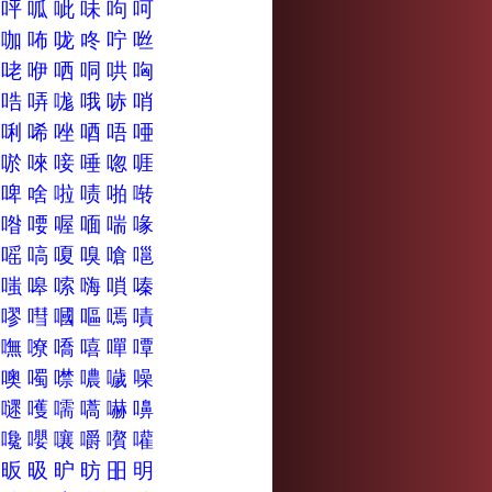
呬
呯
呱
呲
味
呴
呵
咕
咖
咘
咙
咚
咛
咝
咽
咾
咿
哂
哃
哄
哅
哟
哠
哢
哤
哦
哧
哨
唌
唎
唏
唑
唒
唔
唖
唸
唹
唻
唼
唾
唿
啀
啣
啤
啥
啦
啧
啪
啭
喑
喒
喓
喔
喕
喘
喙
喽
嗂
嗃
嗄
嗅
嗆
嗈
嗢
嗤
嗥
嗦
嗨
嗩
嗪
嘎
嘐
嘒
嘓
嘔
嘕
嘖
嘶
嘸
嘹
嘺
嘻
嘽
嘾
噠
噢
噣
噤
噥
噦
噪
嚂
嚃
嚄
嚅
嚆
嚇
嚊
嚯
嚵
嚶
嚷
嚼
嚽
嚾
昀
昄
昅
昈
昉
昍
明