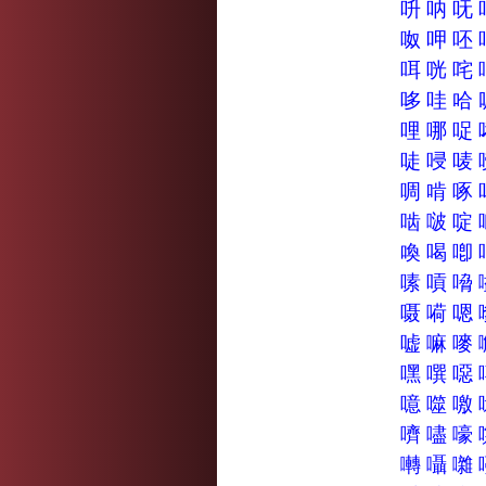
呏
呐
呒
呶
呷
呸
咡
咣
咤
哆
哇
哈
哩
哪
哫
唗
唚
唛
啁
啃
啄
啮
啵
啶
喚
喝
喞
嗉
嗊
嗋
嗫
嗬
嗯
嘘
嘛
嘜
嘿
噀
噁
噫
噬
噭
嚌
嚍
嚎
囀
囁
囃