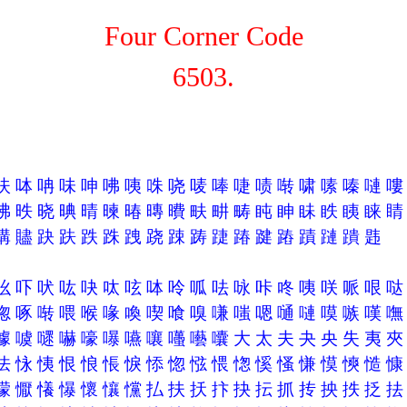
Four Corner Code
6503.
呋
呠
呥
味
呻
咈
咦
咮
哓
唛
唪
啑
啧
啭
啸
嗉
嗪
嗹
昲
昳
晓
晪
晴
暕
暙
暷
曊
畉
畊
畴
盹
眒
眛
眣
眱
睐
購
贐
趹
趺
跌
跦
跩
跷
踈
踌
踕
踳
踺
蹖
蹟
蹥
蹪
韪
吆
吓
吠
吰
吷
呔
呟
呠
呤
呱
呿
咏
咔
咚
咦
咲
哌
哏
唿
啄
啭
喂
喉
喙
喚
喫
喰
嗅
嗛
嗤
嗯
嗵
嗹
嗼
嗾
嘆
噱
噳
嚃
嚇
嚎
嚗
嚥
嚷
囆
囈
囔
大
太
夫
夬
央
失
夷
怯
怺
恞
恨
悢
悵
悷
悿
惚
惤
愄
愡
慀
慅
慊
慔
慡
慥
懞
懨
懩
懪
懷
懹
戃
払
扶
扷
抃
抉
抎
抓
抟
抰
抶
抸