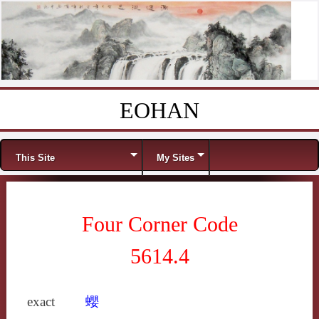
EOHAN
Skip to content
Menu
This Site
My Sites
Four Corner Code
5614.4
exact
蠳