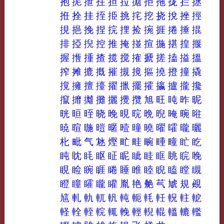
抱
抳
抴
拄
担
拉
拋
拒
拖
拢
拦
拯
拰
拴
挂
挃
挋
挑
挓
挖
挠
挩
挫
挳
挸
挹
挽
捏
捖
捚
捡
捥
捱
捲
捶
掍
排
掗
掜
控
推
掩
掽
揎
揓
揕
揘
揠
握
揯
揰
揸
揽
搅
搉
搋
搓
搕
搤
搵
搾
摊
摝
摡
摧
摫
摬
摳
撓
撜
撞
撬
撹
擁
擅
擡
擢
擸
擺
攉
攍
攎
攏
攙
攛
攠
攡
攤
攦
攪
攬
旭
旺
旽
昨
昵
晄
晅
晊
晓
晚
晛
晥
晩
晲
晻
晼
暀
暁
暄
暆
暟
暱
曀
曈
曉
曜
曤
曨
曬
朼
毗
气
沊
熞
甿
畦
畹
畽
疃
盳
盵
盹
眈
眊
眍
眐
眤
眦
眭
眶
眺
睆
睌
睍
睑
睕
睚
睠
睡
睢
睦
睨
瞌
瞠
瞡
瞪
瞳
矐
矓
矔
胤
艳
艴
芞
虓
規
覕
訄
軋
軌
軏
軓
軘
軛
軞
軠
軦
軴
軶
軽
輇
輊
輐
輒
輓
輕
輗
輥
轀
轆
轞