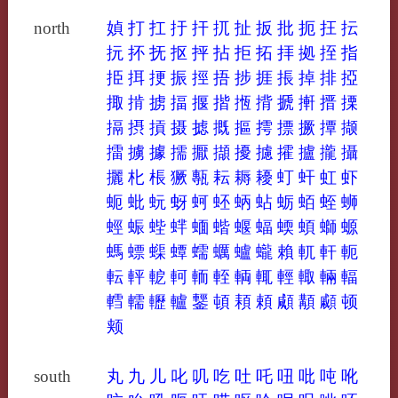
north
媜
打
扛
扜
扞
扤
扯
扳
批
扼
抂
抎
抏
抔
抚
抠
抨
拈
拒
拓
拝
拠
挃
指
挋
挕
挭
振
挳
捂
捗
捱
掁
掉
排
掗
掫
掯
掳
揊
揠
揩
揯
揹
搋
搟
搢
搮
搹
摂
摃
摄
摅
摡
摳
摴
摽
撅
撢
撷
擂
擄
據
擩
擫
擷
擾
攄
攉
攎
攏
攝
攦
朼
棖
獗
甎
耘
耨
耰
虰
虷
虹
虾
蚅
蚍
蚖
蚜
蚵
蚽
蛃
蛅
蛎
蛨
蛭
蛳
蛵
蜄
蜌
蝆
蝒
蝔
蝘
蝠
蝡
蝢
螄
螈
螞
螵
蟝
蟫
蠕
蠣
蠦
蠬
賴
軏
軒
軛
転
軯
軶
軻
輀
輊
輌
輒
輕
輙
輛
輻
轌
轜
轣
轤
鑋
頓
頛
頼
顑
顜
顣
顿
颊
south
丸
九
儿
叱
叽
吃
吐
吒
吜
吡
吨
吪