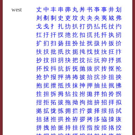
west
丈
中
丰
串
丳
丸
丼
书
亊
事
井
划
刔
刜
剚
史
吏
坟
夫
夬
央
夷
奿
弗
戈
戋
扌
扎
扐
扒
打
扔
払
托
扙
扚
扛
扜
扞
扠
扡
扢
扣
扤
扥
扦
执
扨
扩
扪
扫
扬
扭
扮
扯
扰
扱
扲
扳
扴
扶
扷
批
扺
扻
扼
扽
找
技
抁
抂
抃
抄
抆
抇
抈
抉
把
抌
抎
抏
抑
抒
抓
抔
投
抖
抗
折
抚
抛
抜
択
抟
抠
抡
抢
护
报
抨
抩
抪
披
抬
抭
抮
抯
抰
抱
抳
抴
抵
抶
抹
抻
押
抽
抾
抿
拂
拄
担
拆
拇
拈
拉
拊
拋
拌
拍
拎
拐
拑
拒
拓
拔
拖
拗
拘
拙
拚
招
拝
拟
拠
拡
拢
拣
拥
拦
拧
拨
择
拫
括
拭
拮
拯
拰
拱
拴
拵
拶
拷
拸
拹
拺
拻
拼
拽
拾
挀
持
挂
挃
指
按
挋
挌
挍