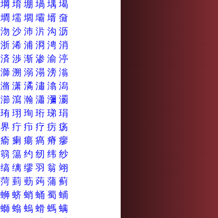
埽
堈
堉
堋
堝
堣
堨
墒
墹
壖
壛
壩
壻
奫
沔
沕
沙
沛
沜
沟
沥
济
浙
浠
浦
浻
涄
消
渇
済
渉
渐
渗
渝
渟
溤
溮
溯
溺
溻
滂
滃
漻
潃
潇
潏
潚
潝
潟
濿
瀄
瀉
瀚
瀟
瀰
瀱
珍
珛
珝
珣
珩
珶
琄
甥
界
疔
疖
疗
疠
疡
痾
瘉
瘌
瘍
瘑
瘠
瘳
箌
篛
簜
约
纫
纬
纱
编
缟
缡
缪
羽
翁
翊
莺
菏
菿
葝
蒟
蒲
蓟
蛎
蛳
蛴
蛸
蛹
蜀
蜅
螃
螄
螉
螐
螖
螞
螨