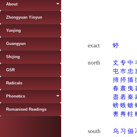
About
Zhongyuan Yinyun
Yunjing
Guangyun
exact
蝏
Shijing
north
丈
专
中
GSR
屯
巿
忠
揥
揨
搐
Radicals
春
晝
曳
盡
砉
秦
Phonetics
螃
螏
螗
Romanised Readings
軎
軣
軴
south
乌
习
傰