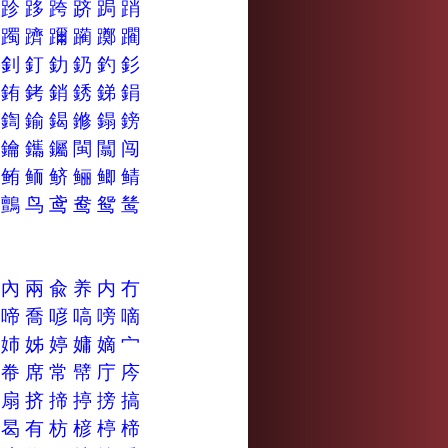
趵
跈
跢
跨
跻
跼
踃
蹻
躅
躋
躎
躏
躑
躙
釖
釗
釘
釛
釢
釣
釤
銙
銪
銬
銷
銹
銻
鋗
鍚
鍧
鍮
鍻
鎀
鎉
鎊
鑭
鑰
鑴
钃
閩
闒
闯
鲂
鲔
鲕
鲚
鲡
鲫
鲭
鸂
鸇
鸟
鸢
鸯
鸳
鸶
儰
內
兩
兪
养
内
冇
商
啼
喬
喭
嗃
嗙
嘀
妨
姉
姊
婷
嫞
嫡
宀
帟
帣
席
常
幦
庁
庈
扁
扇
挤
揥
揨
搒
搞
曏
曷
有
枋
楌
楟
楴