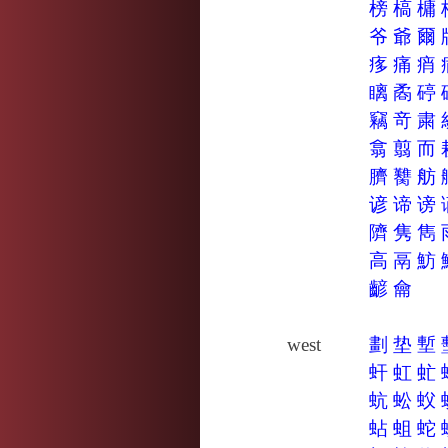
榜
槁
槦
爷
爺
爾
痑
痛
痟
瞝
矞
碠
竊
竒
粛
翕
翦
而
臍
臡
舫
谚
谛
谤
隮
隽
雋
高
鬲
魴
齴
龠
west
劃
垫
塹
虷
虹
虻
蚢
蚣
蚥
蛅
蛆
蛇