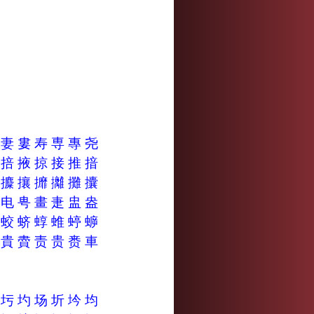
奏
妻
婁
寿
専
專
尧
掂
掊
掖
掠
接
推
揞
攍
攗
攘
攠
攡
攤
攮
申
电
甹
畫
疌
盅
盎
蛊
蛟
蛴
蜳
蜼
蝏
蝷
責
貴
賮
责
贵
赉
車
圢
圬
圴
场
圻
坅
均