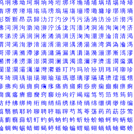
坞
坰
坲
坳
坷
垌
垧
垮
垳
垹
埁
埆
埇
埔
埚
埥
埸
埼
堶
堺
塄
塉
塌
塕
塙
塝
塢
塥
塲
塴
墆
墈
墉
墋
墎
墑
彭
斲
斳
昂
昮
歸
氻
汀
汋
汐
汚
污
汤
汭
汸
汾
沂
沏
沸
泀
泂
泃
泐
泑
泖
泞
泲
泷
泻
洏
洘
洞
洧
洵
洶
洿
涔
涕
涝
涡
润
涧
淅
淆
淌
淍
淓
淗
淘
淜
淠
淪
淯
清
渭
渮
渴
渹
渺
湇
湍
湑
湔
湖
湡
湧
湯
湳
湾
満
溈
溣
滒
滞
满
滫
滯
滲
滴
滽
滿
漏
漓
漘
漡
漪
漰
漷
漸
漹
潲
潸
潻
澇
澌
澎
澖
澗
澜
澫
濁
濎
濔
濘
濟
濡
濶
濷
灁
灊
灛
灞
灟
灡
灣
灪
爺
玎
玓
玛
玠
玢
玥
玮
珂
珋
琌
琦
琱
瑀
瑐
瑒
瑚
瑜
瑞
瑪
瑯
璃
璆
璊
璚
璾
瓀
瓗
疹
疿
痀
病
痈
痌
痏
痑
痛
痟
痡
痢
痧
痨
痫
痭
痸
痹
癇
癘
癟
癠
癤
癵
窍
窷
竕
竘
竚
竭
端
笃
笉
笻
筇
筠
纺
纾
绋
绑
绔
绗
绚
绡
绢
绣
绨
绮
绱
绵
绷
绸
缈
缔
翦
翳
翵
耶
耹
聊
聘
聤
聬
聹
芍
茑
荂
荡
药
荺
莇
莎
薃
藰
蘙
蘬
虭
虰
虳
蚂
蚋
蚐
蚙
蚚
蚡
蚧
蚴
蚵
蚼
蛃
蜦
蜩
蜪
蜴
蜻
蝍
蝎
蝏
蝑
蝓
蝙
蝟
蝪
蝴
蝸
蝺
蝻
螂