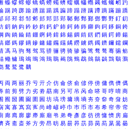
螹
蟂
蟉
蟐
蟛
蟜
蟡
蟧
蠋
蠐
蠕
蠣
蠨
蠮
蠲
蠵
蠾
衂
踚
踢
踦
踯
踰
踴
踹
踼
踽
蹁
蹄
蹋
蹐
蹒
蹛
蹢
蹣
蹦
邬
邱
邳
邶
邹
邺
邽
郅
郖
郢
郰
郵
鄄
鄞
鄧
酆
野
釕
鈁
鈅
鈉
鈎
鈐
鈔
鈞
鈣
鈩
鈰
鈳
鈽
鉓
鉚
鉤
鉰
鉹
銅
鋼
鋾
鋿
錀
錆
錋
錒
錡
錥
錦
錫
錭
錹
錺
鍆
鍋
鍔
鍗
鎬
鎯
鎷
鏐
鏑
鏒
鏞
鏽
鐊
鐋
鐍
鐒
鐪
鐫
鐲
鑇
鑈
鑐
靖
馮
马
驹
驽
驾
骂
骄
骊
骋
骑
骖
骗
骘
骛
骜
骞
骟
鳎
鳓
鳙
鳿
鴗
鴠
鴻
鵄
鵈
鵐
鵖
鵛
鵡
鵱
鶲
鷁
鷑
鸀
鹉
鹜
鹫
鹭
黐
丙
両
两
丽
乔
亏
亓
介
仿
侖
侪
俞
偐
停
傍
傭
儁
儕
券
前
剪
劈
力
劣
劵
勗
南
另
可
吊
呙
命
哜
哥
哼
唷
围
囿
圀
圃
圇
圊
圌
坊
塙
塝
墉
墑
墒
夯
夼
奅
奇
奫
寎
寓
寡
寪
寫
寯
尚
崹
嵃
嵉
巾
巿
币
市
布
希
帘
帝
廁
廊
廌
廓
廖
廗
廝
廟
弚
弟
弮
彥
彦
彷
徬
慵
懠
房
擠
斉
斋
斎
斧
方
旁
昂
昉
易
昜
昦
昮
昴
昺
晑
晜
暠