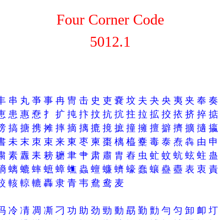
Four Corner Code
5012.1
丰
串
丸
亊
事
冉
冑
击
史
吏
嚢
坟
夫
夬
央
夷
夹
奉
恵
患
惠
憃
扌
扩
扽
抃
抆
抗
抭
拄
拉
拡
挍
挔
挤
捽
搒
搞
搪
携
摊
摔
摘
摛
摝
摬
摭
撞
擁
擅
擗
擠
擴
擿
書
未
末
朿
束
来
東
枣
柬
棗
樆
橀
櫜
毒
泰
焘
犇
由
粛
素
纛
耒
耪
耱
聿
肀
肃
肅
胄
舂
虫
虻
蚊
蚢
蚿
蛀
螪
螭
螰
蟀
蟅
蟑
蟭
蟲
蟺
蠊
蠐
蠔
蠢
蠰
蠱
衋
表
衷
較
輆
輬
轆
轟
隶
青
韦
鴦
鸯
麦
冯
冷
凊
凋
凘
刁
功
助
劲
勁
動
勗
勤
勯
勻
匀
卸
卹