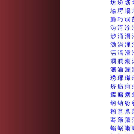
坊
坋
坜
堬
堮
場
巋
巧
弱
沩
河
沴
涉
涌
涓
渤
渦
渧
滆
滈
滑
潣
潤
潮
瀳
瀹
瀾
琇
琊
琋
疥
疬
疴
瘸
瘺
癆
纲
纳
纷
翑
翕
翥
蓦
蕍
蕩
蜎
蜗
蜥