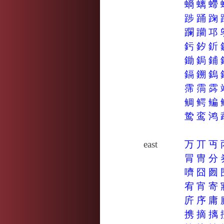
螪
螭
螮
踄
踊
踘
躝
躪
邛
釫
釸
釿
鋤
鋦
鋪
鎘
鎙
鎢
霈
霘
霠
鲷
鳄
鳊
鸷
鸾
鸿
east
万
丌
丏
冐
冑
分
嚌
囧
囫
宥
宵
寄
庍
序
庸
携
摘
摛