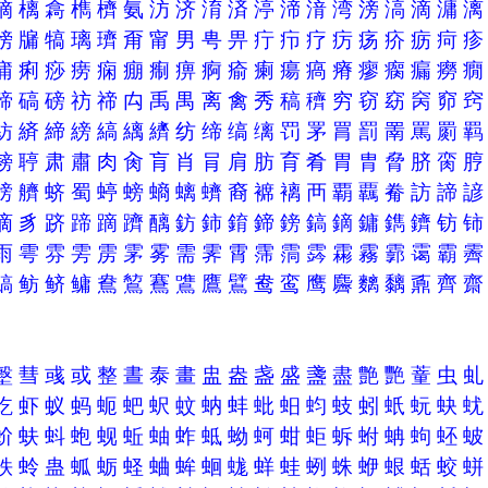
樀
樆
樖
檇
櫅
氨
汸
济
淯
済
渟
渧
湇
湾
滂
滈
滴
滽
牓
牖
犒
璃
璾
甭
甯
男
甹
畀
疔
疖
疗
疠
疡
疥
疬
疴
痡
痢
痧
痨
痫
痭
痸
痹
痾
瘉
瘌
瘍
瘑
瘠
瘳
瘸
瘺
癆
碲
碻
磅
祊
禘
禸
禹
禺
离
禽
秀
稿
穧
穷
窃
窈
窉
窌
紡
緕
締
縍
縞
縭
纃
纺
缔
缟
缡
罚
罞
罥
罰
罱
罵
罽
耪
聤
肃
肅
肉
肏
肓
肖
肙
肩
肪
育
肴
胃
胄
脅
脐
脔
艕
艩
蛴
蜀
蝏
螃
螪
螭
蠐
裔
褯
褵
襾
覇
覊
觠
訪
諦
谪
豸
跻
蹄
蹢
躋
醨
鈁
鈰
錥
鍗
鎊
鎬
鏑
鏞
鐫
鑇
钫
雨
雩
雰
雱
雳
雺
雾
需
霁
霄
霈
霘
霠
霦
霧
霩
霭
霸
鰝
鲂
鲚
鳙
鴦
鶭
鶱
鷕
鷹
鷿
鸯
鸾
鹰
麡
麶
黐
鼒
齊
墼
彗
彧
或
整
晝
泰
畫
盅
盎
盏
盛
盞
盡
艶
艷
蕫
虫
虼
虾
蚁
蚂
蚅
蚆
蚇
蚊
蚋
蚌
蚍
蚎
蚐
蚑
蚓
蚔
蚖
蚗
蚧
蚨
蚪
蚫
蚬
蚯
蚰
蚱
蚳
蚴
蚵
蚶
蚷
蚸
蚹
蚺
蚼
蚽
蛈
蛉
蛊
蛌
蛎
蛏
蛐
蛑
蛔
蛖
蛘
蛙
蛚
蛛
蛜
蛝
蛞
蛟