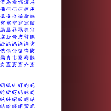
漓
濟
為
焉
熇
熵
爲
疹
疿
痀
病
痈
痌
痏
癇
癘
癟
癠
癤
癵
皜
窍
窝
窩
窬
窮
窵
窷
羁
羂
羃
羇
羈
羛
翁
脝
腐
膀
膏
膺
臂
臇
諺
謗
謞
謧
謪
謫
访
铈
镌
镐
镑
镛
镝
防
霽
靄
青
韦
騫
骞
髇
齋
齌
齍
齎
齏
齐
齑
虬
虭
虮
虯
虰
虳
虴
蚘
蚙
蚚
蚜
蚝
蚞
蚡
蚾
蚿
蛀
蛁
蛂
蛃
蛄
蛢
蛣
蛤
蛦
蛨
蛪
蛫