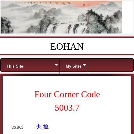
EOHAN
Skip to content
Menu
This Site
My Sites
Four Corner Code
5003.7
exact
夬
摭