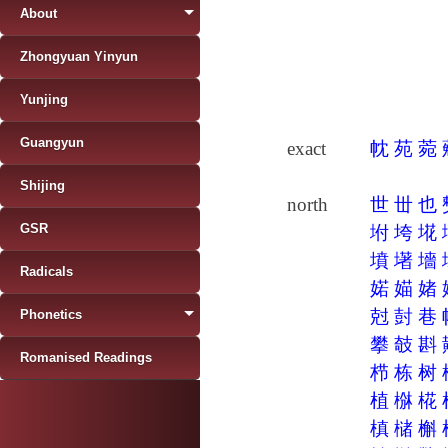
About
Zhongyuan Yinyun
Yunjing
Guangyun
exact
帎
苑
菀
Shijing
north
世
丗
也
GSR
坿
垮
埖
墳
墸
墻
Radicals
婼
媌
媎
尅
尌
巷
Phonetics
攀
攲
斟
Romanised Readings
栉
栋
树
植
椕
椛
槙
槠
槲