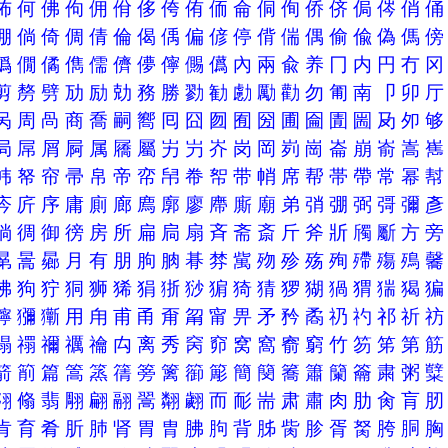
佈
何
佛
佝
佣
佾
侈
侉
侑
侕
侖
侗
侚
侨
侪
侷
侺
俏
倗
倘
倚
倜
倩
倫
偈
偊
偏
偐
停
偝
偳
偶
偷
偸
偽
傌
僞
僩
僪
儁
儒
儕
儚
儜
儩
儰
內
兩
兪
养
冂
内
円
冇
剪
剺
劈
劢
励
勀
務
勝
勠
勧
勴
勵
勸
勿
匍
南
卩
卯
呙
周
咼
商
喬
嗣
嚮
囘
囧
囫
囿
圀
圃
圇
圊
圌
夃
夘
局
屌
屑
屙
属
屩
屬
屴
屶
岕
岗
岡
峛
崗
崙
崩
嵛
嵩
帏
帑
帘
帚
帛
帝
帟
帠
帣
帤
带
帩
席
帮
帯
帶
常
幂
庈
庍
序
庸
廁
廊
廌
廓
廖
廗
廝
廟
弟
弰
弸
弼
彁
彌
徜
徟
御
徬
房
所
扁
扃
扇
斉
斋
斎
斤
斧
斨
斶
斸
方
晜
暠
曏
月
有
朋
朐
朒
朞
棼
歶
歾
殄
殇
殉
殢
殤
殦
狒
狗
狞
狪
狮
狶
狷
狾
猀
猏
猗
猜
猡
猢
猧
猬
猯
猲
獰
獼
玂
用
甪
甫
甬
甭
甮
甯
畀
矛
矜
矞
礽
礿
祁
祈
禢
禤
禰
禲
禴
禸
离
秀
窉
窌
窝
窩
窬
窮
竹
笏
笫
第
箭
箾
篇
篙
篜
篟
篣
篱
篽
簓
簡
簢
簥
簫
籣
籥
粛
粥
翗
翛
翡
翢
翩
翮
翯
翷
翽
而
耏
耑
肃
肅
肉
肋
肏
肓
肯
育
肴
肵
肺
肾
胃
胄
胇
胊
背
胏
胔
胗
胥
胬
胯
胴