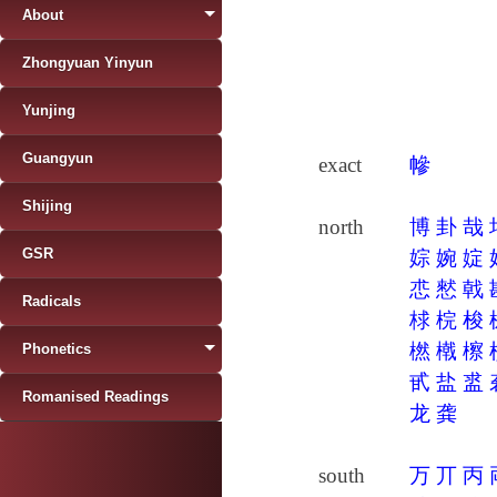
About
Zhongyuan Yinyun
Yunjing
Guangyun
exact
幓
Shijing
north
博
卦
哉
GSR
婃
婉
婝
怷
憖
戟
Radicals
梂
梡
梭
橪
橶
檫
Phonetics
甙
盐
盚
Romanised Readings
龙
龚
south
万
丌
丙