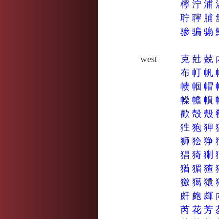
檸
泞
浦
聍
聹
脯
骖
骗
骟
west
克
兙
兢
布
帄
帆
帻
帼
帽
幧
幨
幩
歡
殻
殼
狌
狍
狎
狮
狯
狰
猖
猗
猘
猶
猸
猹
獥
獦
獧
皯
皰
皹
芮
花
芳