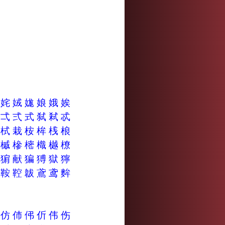
姲
姹
娀
娏
娘
娥
娭
弋
弌
弍
式
弑
弒
忒
栊
栻
栽
桉
桙
桟
桹
槟
槭
槮
樒
樴
樾
橑
猌
猏
献
猵
猼
獄
獰
酨
鞍
鞚
韍
鳶
鸢
麰
份
仿
伂
伄
伒
伟
伤