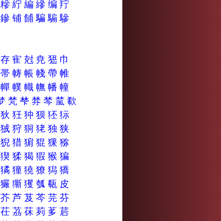
糁
糝
紵
編
縿
编
羜
鋪
鏒
铺
餔
騙
騸
驂
奓
存
寉
尅
尭
峱
巾
帩
帯
帱
帳
帴
帶
帷
幜
幝
幞
幟
幠
幡
幢
梦
梵
梺
棼
棽
檒
欷
狃
狄
狅
狆
狈
狉
狋
狦
狨
狩
狪
狫
独
狭
猈
猊
猎
猏
猑
猓
猕
猯
猰
猱
猲
猳
猴
猵
獛
獝
獞
獟
獠
獡
獢
玀
玁
玂
玃
瓠
瓻
皮
芢
芥
芦
芨
芩
芫
芬
茅
茌
茘
茠
茢
茤
茩