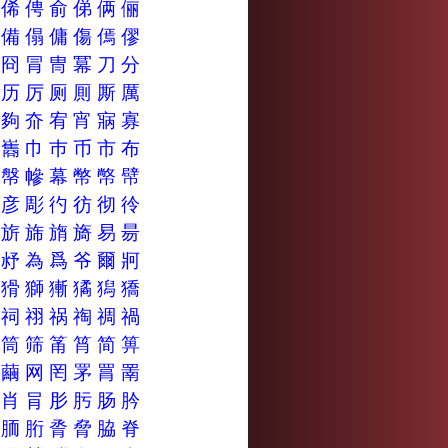
俑
俙
俜
俞
俤
俩
俪
傍
備
傝
傭
傷
傿
僇
冈
冏
冐
冑
冪
刀
分
厅
历
厉
厕
厠
厮
厲
够
夠
夼
宥
宵
寎
寡
嶲
巂
巾
巿
币
市
布
幇
幋
幓
幕
幣
幤
幦
彥
彦
彫
彴
彷
彻
彾
旁
旂
旆
旓
旖
易
昜
毊
沀
為
爲
爷
爾
牁
猵
猾
獅
獑
獝
獡
獢
祊
祠
祤
祸
祹
禂
禍
筋
筒
筛
筩
筲
简
箅
糱
繭
网
罔
罞
罥
罱
肕
肖
肙
肜
肟
肠
肣
胸
胹
胻
脀
脅
脇
脊