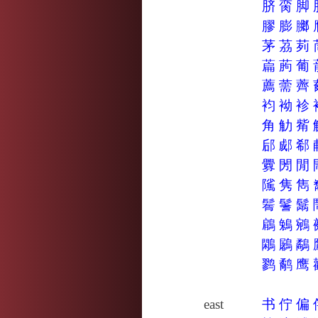
脐
脔
脚
膠
膨
膷
茅
茘
茢
萹
葋
葡
薦
薷
薺
袀
袎
袗
角
觔
觜
郈
郕
郗
釁
閍
閒
隲
隽
雋
鬌
鬐
鬗
鵳
鵵
鵷
鷴
鷵
鷸
鹨
鹬
鹰
east
书
佇
偏