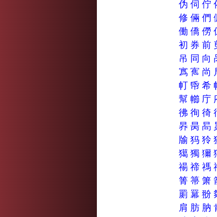
伪
伺
佇
修
倆
們
働
僑
僗
初
券
前
吊
同
向
寪
寯
尚
帄
帋
希
幫
幯
庁
彿
徇
徛
昦
昺
晑
牏
犸
狑
獦
獨
獮
禓
禘
禡
箐
箒
箫
罽
羃
翂
肩
肪
肭