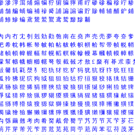
渗
滲
濘
瀉
烳
煽
犏
狞
猏
猵
獰
甫
眝
碜
磣
稨
穇
竚
舖
舗
艑
蜅
蝙
補
襂
觱
誧
諞
謆
谝
貯
贂
輔
辅
酺
鈩
鯆
鯵
鰺
鳊
鳶
鵞
鷲
鸑
鸢
鹫
黪
黲
黼
內
内
冇
冘
刳
剋
勀
勸
匏
南
在
堯
声
売
壳
夢
夸
夼
帊
希
帎
帏
帐
帑
帔
帕
帖
帗
帙
帜
帡
帢
帤
带
帧
帨
帾
幀
幁
幃
幄
幅
幇
幌
幍
幎
幏
幓
幔
幕
幗
幘
幙
幛
幪
幫
幬
幭
幮
幯
幰
弩
彀
截
戫
才
敖
£
斄
有
朞
朮
桼
殽
毊
毻
氋
漀
犭
犯
犰
犲
犵
犷
犸
犹
犺
犽
犿
狁
狂
狐
狑
狒
狔
狖
狗
狘
狙
狚
狛
狜
狞
狟
狠
狡
狢
狣
狤
狱
狲
狳
狴
狶
狷
狸
狹
狺
狻
狼
狽
狾
狿
猀
猁
猃
猇
猙
猛
猜
猝
猞
猟
猡
猢
猣
猥
猦
猧
猩
猪
猫
猬
猭
献
猺
猻
猼
猾
猿
獀
獂
獄
獅
獉
獊
獌
獍
獏
獐
獑
獙
獚
獨
獩
獪
獫
獬
獭
獮
獯
獰
獲
獵
獶
獷
獺
獼
獽
獾
獿
禸
綔
繭
翹
考
肉
肴
胬
胾
脅
臡
艼
艿
芀
节
芃
芐
芗
芴
芹
芽
芾
苀
苄
苈
苊
苋
苑
苘
苧
苨
苪
苯
苰
苻
茂