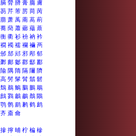
膂
膈
膋
膌
膏
膓
膚
芳
芴
芹
芾
苈
苘
苪
菺
萠
萧
萭
萳
萵
萷
蕄
蕎
蕑
蕭
薌
薚
薡
衞
衡
衢
衫
衯
衲
衿
襂
襉
襡
襦
襴
襺
襾
邟
邠
邡
邧
邪
邴
郁
鄸
鄹
鄺
酁
酄
酅
酈
陽
隃
隅
隋
隔
隬
隮
髑
高
髣
髳
髾
鬅
鬋
鵑
鵚
鵜
鵤
鵩
鵬
鵰
鷐
鷓
鷚
鷛
鷫
鷮
鷳
鹏
鹗
鹘
鹛
鹣
鹤
鹧
齏
齐
齑
龠
搧
摻
擰
晡
柠
楄
槮