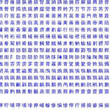
脝
脣
脩
脯
脶
腃
腈
腎
腐
腡
腢
腧
腩
腭
腳
腸
腾
膀
膺
臀
臂
臅
臇
臈
臍
臑
臠
臡
臩
舿
艿
芀
节
芥
芬
芮
茼
荇
荋
荔
荞
荠
荫
荷
莃
莆
莠
莦
莴
菁
菕
菛
菵
菷
葥
蒂
蒚
蒡
蒨
蒻
蒿
蓆
蓇
蓊
蓚
蓠
蓨
蓩
蓹
蔏
蔕
蔺
薾
藺
蘅
蘥
蘭
蘮
虋
虏
虜
虧
虨
行
衎
衔
衕
衖
衚
衛
袧
袴
裄
裐
裔
補
裥
裯
裲
裼
褊
褐
褕
褙
褟
褯
褲
褵
觞
觠
觢
觭
觱
觴
觷
觸
觺
觿
豨
豸
豹
豽
貐
貒
躬
軂
郙
郦
郬
郳
郻
郿
鄁
鄂
鄃
鄅
鄇
鄗
鄘
鄜
鄝
鄠
鄪
鄰
閙
闹
阝
阞
防
阴
阶
阿
陃
陊
陏
陑
陓
陟
陭
陯
陱
陶
雟
雨
雰
雱
雳
雺
需
霁
霄
霧
霽
青
騭
騰
驁
骨
骻
髇
鬧
鬲
鬳
鬵
鬺
鬻
鳫
鳭
鳲
鳹
鳻
鴈
鴉
鴞
鴮
鴯
鵂
鵏
鵺
鶂
鶄
鶊
鶋
鶌
鶙
鶚
鶜
鶞
鶣
鶨
鶴
鶶
鶸
鶺
鶻
鷊
鷹
鸆
鸋
鸍
鸏
鸐
鸕
鸙
鸛
鸝
鸦
鸬
鸸
鸺
鹂
鹃
鹇
鹈
鹳
麡
麪
麵
黹
黺
黼
鼎
鼏
鼐
鼒
鼘
齁
齊
齋
齌
齍
齎
儜
咛
哺
嚀
埔
墋
嬣
峬
幓
惨
惼
慘
懧
拧
捕
掮
掺
揙