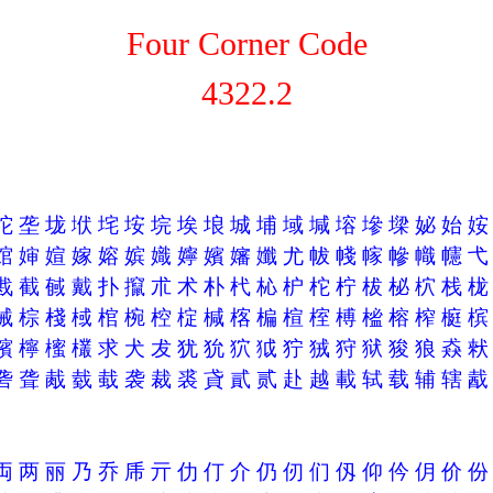
Four Corner Code
4322.2
坨
垄
垅
垘
垞
垵
垸
埃
埌
城
埔
域
堿
塎
墋
墚
妼
始
婠
婶
媗
嫁
嫆
嫔
嬂
嬣
嬪
嬸
孅
尤
帗
帴
幏
幓
幟
幰
戡
截
戫
戴
扑
攛
朮
术
朴
杙
杺
枦
柁
柠
柭
柲
柼
栈
械
棕
棧
棫
棺
椀
椌
椗
椷
楁
楄
楦
榁
榑
榓
榕
榨
榳
檳
檸
櫁
欉
求
犬
犮
犹
狁
狖
狘
狞
狨
狩
狱
狻
狼
猋
砻
聋
胾
臷
蛓
袭
裁
裘
貣
貳
贰
赴
越
載
轼
载
辅
辖
両
两
丽
乃
乔
乕
亓
仂
仃
介
仍
仞
们
仭
仰
仱
仴
价