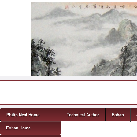
Skip to content
Menu
Philip Neal Home
Technical Author
Eohan
Eohan Home