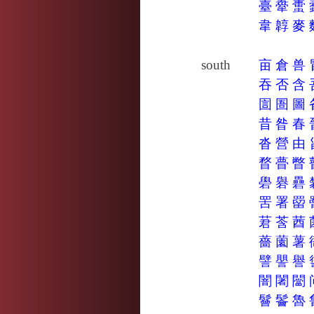
臺
舝
蟗
韋
韕
麥
south
亩
倉
兽
吞
否
含
圁
圄
圖
昔
昝
春
沓
營
由
瞀
瞢
瞥
礐
礜
礨
罟
署
罶
莙
莟
莤
薔
薗
薯
譬
譻
譽
闇
闍
闣
鬙
鬠
魯