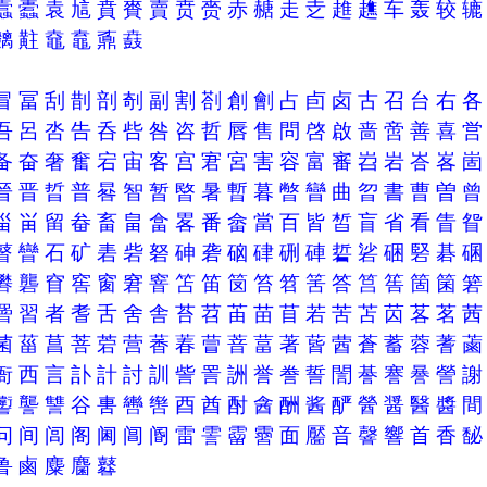
蠧
蠹
袁
訄
賁
賚
賣
贲
赍
赤
赯
走
赱
趡
趭
车
轰
较
麶
黈
鼀
鼁
鼒
鼖
冒
冨
刮
剒
剖
剞
副
割
剳
創
劊
占
卣
卤
古
召
台
右
吾
呂
呇
告
呑
呰
咎
咨
哲
唇
售
問
啓
啟
啬
啻
善
喜
备
奋
奢
奮
宕
宙
客
宫
宭
宮
害
容
富
審
岧
岩
峇
峉
晉
晋
晢
普
晷
智
暂
暋
暑
暫
暮
暼
曫
曲
曶
書
曹
曽
甾
畄
留
畚
畜
畠
畣
畧
番
畲
當
百
皆
皙
盲
省
看
眚
瞽
矕
石
矿
砉
砦
砮
砷
砻
硇
硉
硎
硨
硩
硰
硱
硻
碁
礬
礱
窅
窖
窗
窘
窨
笘
笛
笝
笞
笤
筈
答
筥
筶
箇
箘
罾
習
者
耆
舌
舍
舎
苔
苕
苖
苗
苜
若
苦
苫
苬
茖
茗
菌
菑
菖
菩
菪
营
萫
萶
萺
萻
葍
著
蒈
蒏
蒼
蓄
蓉
蓍
衙
西
言
訃
計
討
訓
訾
詈
詶
誉
誊
誓
誾
諅
謇
謈
謍
讆
讋
讐
谷
軎
轡
辔
酉
酋
酎
酓
酬
酱
酽
醟
醤
醫
醬
问
间
闾
阁
阃
阊
阍
雷
霅
霤
霫
面
靨
音
韾
響
首
香
鲁
鹵
麋
麕
鼛