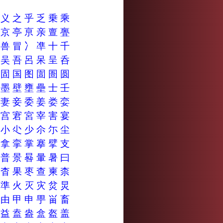
乂
义
之
乎
乏
乗
乘
享
京
亭
亰
亲
亶
亹
具
兽
冒
冫
凖
十
千
含
吴
吾
呂
呆
呈
呑
囹
固
国
图
圁
圄
圆
塞
墨
壁
壅
壘
士
壬
妥
妻
妾
委
姜
娄
娈
室
宫
宭
宮
宰
害
宴
寸
小
尐
少
尒
尓
尘
拳
拿
挛
掌
搴
擘
支
晝
普
景
晷
暈
暑
曰
杲
杳
果
枣
查
柬
柰
泶
準
火
灭
灾
炃
炅
田
由
甲
申
甼
畄
畜
盉
益
盍
盎
盒
盔
盖