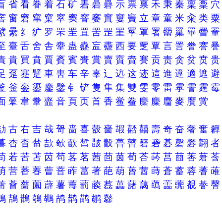
盲
省
看
眷
着
石
矿
砉
碞
礨
示
票
禀
禾
秉
秦
稟
稾
窖
窗
窘
窜
窠
窣
窦
窨
窭
窴
窶
竇
立
章
童
米
籴
类
繴
纍
纟
纩
罗
罘
罜
罝
罟
罡
罣
罦
罩
署
罶
罺
罼
罾
至
臺
舌
舍
舎
舝
蛊
蠱
衁
衋
西
要
覂
覃
言
詈
誊
謇
責
貴
買
賁
賈
賌
賓
賚
賞
賣
賨
賮
賽
贡
责
贪
贫
贲
足
趸
蹇
躄
車
軎
车
辛
辜
辶
迒
这
迹
這
進
遧
適
遮
釜
釡
銮
鎏
鏖
鐾
钅
铲
隻
隼
集
雙
雯
零
雷
雽
霅
霆
面
鞷
韋
韏
韲
音
頁
页
首
香
鲎
鲞
麇
麋
麕
麥
黂
黉
劼
古
右
吉
哉
哿
啬
喜
嗀
嗇
嘏
嚭
囍
壽
奇
奋
奢
奮
暮
杏
杳
榃
欯
欹
歖
皙
皵
瞉
瞢
瞽
砮
砻
碁
磬
礬
翿
苟
若
苦
苫
苬
茍
茖
茗
茜
茴
茵
荀
荅
荶
莒
莔
莕
莙
萌
营
萫
萶
萺
萻
葃
葍
著
葩
葫
蒈
蒏
蒔
蒼
蓄
蓉
蓍
蕾
薈
薔
薗
薜
薯
薵
藅
藈
藞
藟
藷
藹
蘤
蘦
虈
覩
諅
鴣
鴶
鵲
鵸
鶘
鸪
鹊
鹋
鹕
鼛