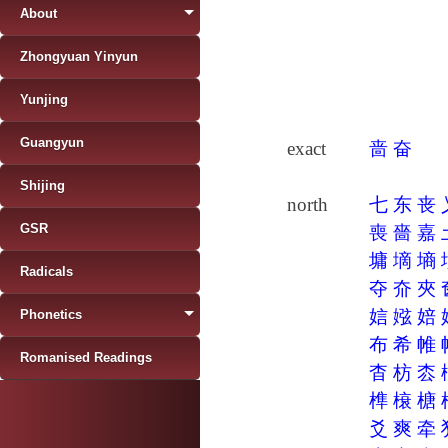
About
Zhongyuan Yinyun
Yunjing
Guangyun
exact
啬
奋
Shijing
north
七
东
丧
GSR
喪
嗇
嘉
墉
墑
墒
Radicals
夺
夼
夾
娮
娹
婄
Phonetics
布
希
帷
Romanised Readings
杳
枋
枩
榫
榱
榶
爻
爽
牵