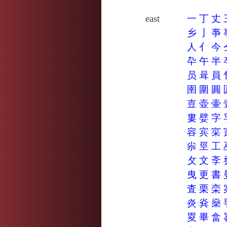
east
一
丁
丈
乡
亅
亊
人
亻
今
卆
午
半
员
咠
員
圉
圍
圓
壴
壶
壷
婁
嬖
字
容
宾
寀
尜
巠
工
攵
文
斈
曳
更
書
査
栗
栾
炎
烡
燊
畟
畢
畣