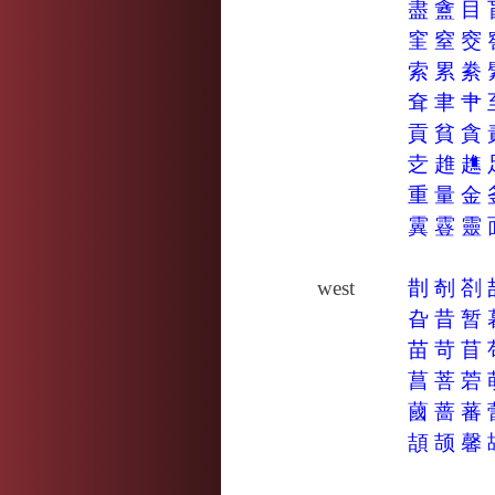
盡
盦
目
窐
窒
窔
索
累
絭
耷
聿
肀
貢
貧
貪
赱
趡
趭
重
量
金
霬
霯
靈
west
剒
剞
剳
旮
昔
暂
苗
苛
苜
菖
菩
菪
蔮
蔷
蕃
頡
颉
馨