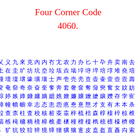
Four Corner Code
4060.
乂
义
九
來
克
內
内
冇
冘
农
力
办
匕
十
卆
卉
卖
南
土
在
圭
圹
坊
坑
坴
垃
垓
垚
垴
垶
垿
埣
培
埻
堆
堯
墥
壇
壈
壌
壕
壙
壤
士
声
壱
売
壳
壴
壶
壷
壹
壺
壼
奁
奄
奅
奇
奈
奋
奎
奓
奔
套
奢
奩
奪
奫
奭
奮
女
妏
婛
婷
嫉
嫜
嫝
嫞
嫡
嫬
嫶
嬗
嬚
嬢
嬤
嬷
孃
孇
存
孛
幛
幢
幩
幮
幸
志
态
恚
悫
悳
惷
憙
戁
才
支
有
木
本
柆
查
柰
柱
査
校
核
桩
桼
桽
梓
梳
棓
森
椁
椄
椊
椋
槁
槉
槞
槦
樀
樈
樟
樵
橐
橠
橦
檀
檁
檇
檍
檩
檺
櫅
犭
犷
犺
狡
狺
猝
獍
獐
獞
獷
獽
疐
皮
盍
盔
直
矗
禸