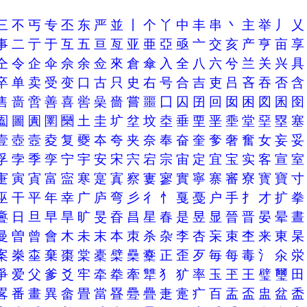
三
不
丐
专
丕
东
严
並
丨
个
丫
中
丰
串
丶
主
举
丿
事
二
亍
于
互
五
亘
亙
亚
亜
亞
亟
亠
交
亥
产
亨
亩
仝
令
企
伞
佘
余
佥
來
倉
傘
入
全
八
六
兮
兰
关
兴
卒
单
卖
受
变
口
古
只
史
右
号
合
吉
吏
吕
吝
吞
否
售
啬
啻
善
喜
喾
喿
嗇
嘗
噩
囗
囚
囝
回
囡
困
図
囷
圔
圖
圚
圛
圞
土
圭
圹
坌
坟
坴
垂
垔
垩
埀
堂
堊
塁
壹
壺
壼
夌
复
夒
夲
夸
夹
奈
奉
奋
奎
奓
奢
奮
女
妄
孚
孛
季
孪
宁
宇
安
宋
宍
宕
宗
宙
定
宜
宝
实
客
宣
寁
寅
寊
富
寍
寒
寔
寘
察
寠
寥
實
寧
寨
審
寮
寳
寶
巫
干
平
年
幸
广
庐
弯
彡
彳
忄
戛
戞
户
手
扌
才
扩
斖
日
旦
早
旱
旷
旻
昋
昌
星
春
是
昱
显
晉
晋
晏
晕
曼
曽
曾
會
木
未
末
本
朿
杀
杂
李
杏
杗
束
杢
来
東
案
桊
桽
棄
棗
棠
橐
檗
櫐
櫜
正
歪
歹
毎
每
毒
氵
氽
爭
爱
父
爹
爻
牢
牵
牶
牽
犨
犭
犷
率
玉
玊
王
璧
璽
畧
番
畫
異
畲
畳
當
疂
疉
疊
疌
疐
疒
百
盂
盃
盅
盆