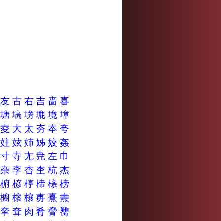
去
友
古
右
吉
啬
喜
堷
塘
塙
塝
塶
境
墇
壽
夌
大
太
夯
夲
夸
妨
妵
妶
姉
姊
姣
姦
寉
寸
寺
尢
尭
左
巾
杀
杂
李
杏
杢
杭
杰
椎
椨
楌
楟
楴
榇
榜
櫠
櫥
櫰
欀
毐
熹
燾
索
羍
耷
肉
肴
脅
臡