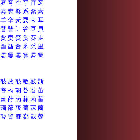
穴
穸
穹
空
穻
窅
窆
粟
粪
糞
糪
系
紊
素
罿
羊
羍
羑
耍
耒
耳
謈
譬
讐
讠
谷
豆
貝
贵
贾
赉
赍
赏
赛
走
避
酉
酋
酓
釆
采
里
霉
霊
霋
霎
霣
霤
霫
奲
攲
故
敧
敬
敼
斮
者
耆
耇
胡
苔
苕
苖
莟
莤
莳
菂
菋
菌
菑
蓶
蓾
蔀
蔎
蔔
蔝
蔨
謦
謺
警
都
鄀
酨
韾