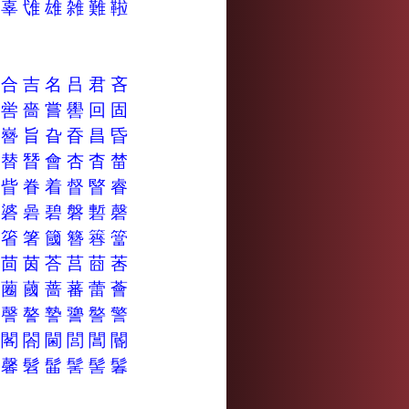
辘
辜
隿
雄
雑
難
鞡
各
合
吉
名
吕
君
吝
営
喾
嗇
嘗
嚳
回
固
崮
嶜
旨
旮
昋
昌
昏
曾
替
朁
會
杏
杳
榃
眢
眥
眷
着
督
睯
睿
碅
碆
碞
碧
磐
磛
磬
箬
箵
箸
簂
簪
簭
簹
茜
茴
茵
荅
莒
莔
莕
蓾
蔨
蔮
蔷
蕃
蕾
薈
謝
謦
謷
謺
謽
譥
警
間
閣
閤
閫
閭
閶
閽
馝
馨
髫
髷
髺
髻
鬊