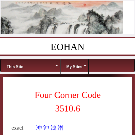
EOHAN
Skip to content
Menu
This Site
My Sites
Four Corner Code
3510.6
exact
冲
沖
洩
浺