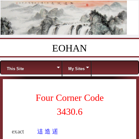
EOHAN
Skip to content
Menu
This Site
My Sites
Four Corner Code
3430.6
exact
迼
造
逽