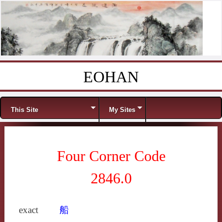
EOHAN
Skip to content
Menu
This Site
My Sites
Four Corner Code
2846.0
exact
船