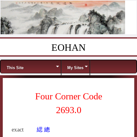
EOHAN
Skip to content
Menu
This Site
My Sites
Four Corner Code
2693.0
exact
緦
總