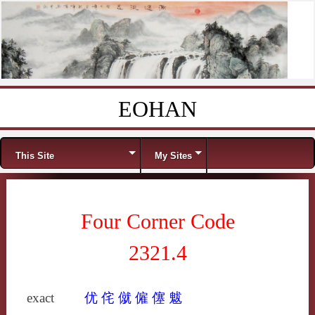
EOHAN
Skip to content
Menu
This Site
My Sites
Four Corner Code
2321.4
exact
优
侘
僦
僱
僿
魃