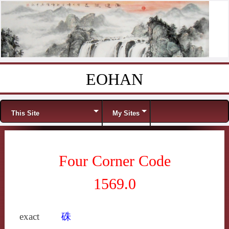
EOHAN
Skip to content
Menu
This Site
My Sites
Four Corner Code
1569.0
exact
硃