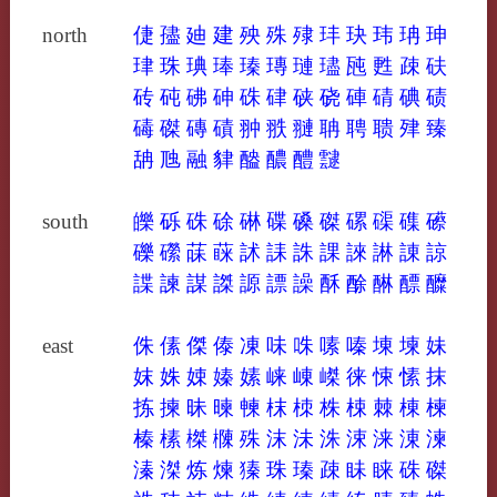
north
倢
孻
廸
建
殃
殊
殔
玤
玦
玮
珃
珅
珒
珠
琠
琫
瑧
瑼
璉
璶
瓲
甦
疎
砆
砖
砘
砩
砷
硃
硉
硖
硗
硨
碃
碘
碛
碡
磔
磚
磧
翀
翐
翴
聃
聘
聩
肂
臻
舑
虺
融
貄
醠
醲
醴
靆
south
皪
砾
硃
硢
碄
碟
磉
磔
磥
磲
磼
礤
礫
礯
菋
蔝
訹
誄
誅
課
誺
諃
諌
諒
諜
諫
謀
謋
謜
謤
譟
酥
酴
醂
醥
醾
east
侏
傃
傑
傣
凍
味
咮
嗉
嗪
埬
堜
妹
妺
姝
娕
嫀
嫊
崃
崠
嵥
徕
悚
愫
抹
拣
揀
昧
暕
朄
枺
栜
株
梀
棘
棟
楝
榛
榡
榤
樄
殊
沫
沬
洙
涑
涞
涷
湅
溱
滐
炼
煉
獉
珠
瑧
疎
眛
睐
硃
磔