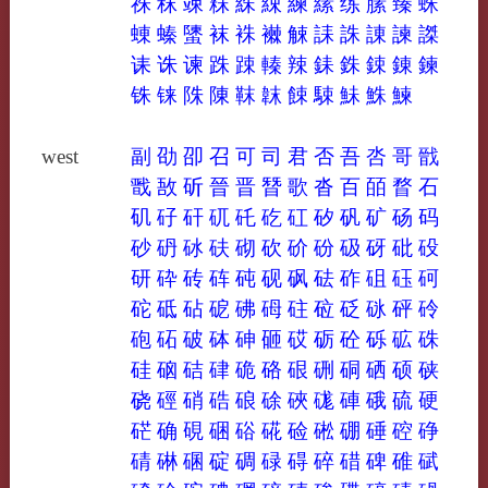
祩
秣
竦
粖
絑
綀
練
縤
练
膆
臻
蛛
蝀
螓
螴
袜
袾
襋
觫
誄
誅
諌
諫
謋
诔
诛
谏
跦
踈
轃
辣
銇
銖
鋉
錬
鍊
铢
铼
陎
陳
靺
韎
餗
駷
鮇
鮢
鰊
west
副
劭
卲
召
可
司
君
否
吾
呇
哥
戩
戬
敔
斫
晉
晋
朁
歌
沓
百
皕
瞀
石
矶
矷
矸
矹
矺
矻
矼
矽
矾
矿
砀
码
砂
砃
砅
砆
砌
砍
砎
砏
砐
砑
砒
砓
研
砕
砖
砗
砘
砚
砜
砝
砟
砠
砡
砢
砣
砥
砧
砨
砩
砪
砫
砬
砭
砯
砰
砱
砲
砳
破
砵
砷
砸
砹
砺
砼
砾
砿
硃
硅
硇
硈
硉
硊
硌
硍
硎
硐
硒
硕
硖
硗
硜
硝
硞
硠
硢
硤
硥
硨
硪
硫
硬
硭
确
硯
硱
硲
硴
硷
硹
硼
硾
硿
碀
碃
碄
碅
碇
碉
碌
碍
碎
碏
碑
碓
碔