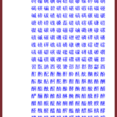
碕
碖
碗
碘
碙
碚
碛
碜
碟
碠
碡
碢
碣
碤
碥
碧
碨
碩
碪
碫
碬
碭
碯
碰
碱
碲
碳
碴
碵
碹
確
碻
碼
碾
磁
磃
磄
磅
磆
磈
磉
磊
磋
磌
磍
磎
磏
磑
磔
磕
磙
磚
磝
磞
磟
磠
磡
磢
磣
磥
磧
磩
磪
磭
磯
磲
磳
磴
磷
磹
磺
磻
磼
磽
磾
礁
礂
礄
礅
礇
礉
礌
礎
礑
礒
礓
礔
礗
礙
礛
礝
礞
礡
礣
礤
礥
礦
礧
礩
礪
礫
礭
礯
礴
礵
礸
礹
群
習
翫
舑
西
覗
謽
邵
郚
郡
鄑
酃
酉
酊
酌
配
酎
酏
酐
酔
酕
酖
酗
酘
酚
酝
酞
酟
酠
酡
酢
酣
酤
酥
酩
酪
酬
酮
酯
酰
酲
酳
酴
酵
酶
酷
酸
酹
酺
酽
酾
酿
醀
醁
醂
醃
醄
醅
醆
醇
醉
醊
醋
醌
醍
醏
醐
醑
醒
醓
醗
醙
醚
醛
醜
醝
醞
醠
醡
醢
醣
醥
醧
醨
醪