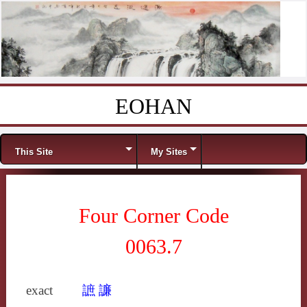
EOHAN
Skip to content
Menu
This Site
My Sites
Four Corner Code
0063.7
exact
謶
譧