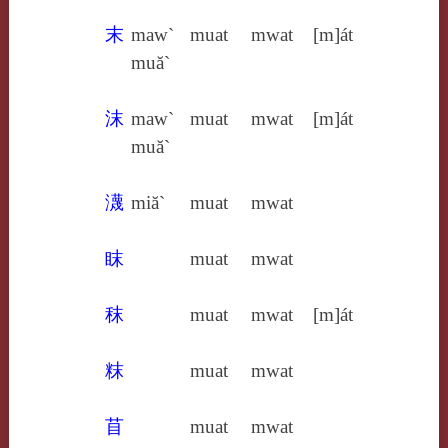
末
maw`
muat
mwat
[m]át
muă`
沫
maw`
muat
mwat
[m]át
muă`
瀎
miă`
muat
mwat
眜
muat
mwat
秣
muat
mwat
[m]át
粖
muat
mwat
苜
muat
mwat